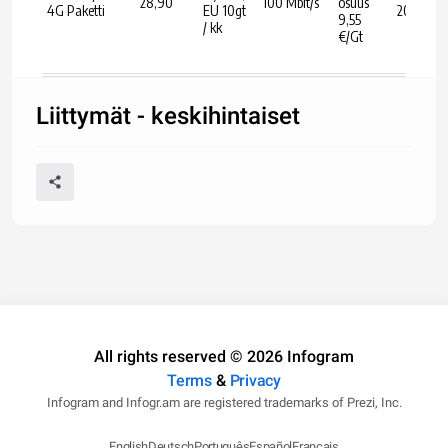
28,90
100 Mbit/s
osuus
4G Paketti
EU 10gt
200 kpl /
9,55
/ kk
€/Gt
Liittymät - keskihintaiset
All rights reserved © 2026 Infogram
Terms
&
Privacy
Infogram and Infogr.am are registered trademarks of Prezi, Inc.
English
Deutsch
Português
Español
Français