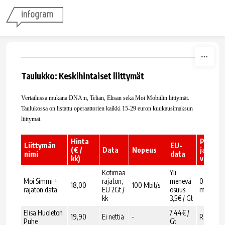
Skip to content
Taulukko: Keskihintaiset liittymät
Vertailussa mukana DNA:n, Telian, Elisan sekä Moi Mobiilin liittymät.
Taulukossa on listattu operaattorien kaikki 15-29 euron kuukausimaksun
liittymät.
Hinta
Puhelu
Liittymän
EU-
(€ /
Data
Nopeus
ja
nimi
data
kk)
viestit
Kotimaa
Yli
Moi Simmi +
rajaton,
menevä
0,055€ /
18,00
100 Mbit/s
rajaton data
EU 2Gt /
osuus
min ja kp
kk
3,5€ / Gt
Elisa Huoleton
7,44€ /
19,90
Ei nettiä
-
Rajaton
Puhe
Gt