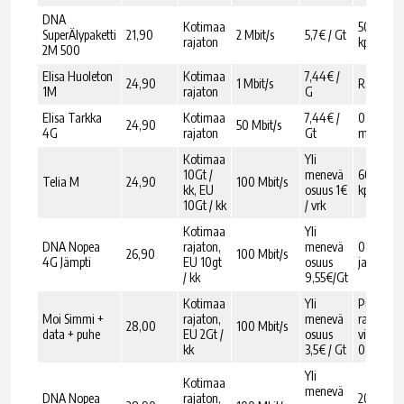
DNA
Kotimaa
500 min 
SuperÄlypaketti
21,90
2 Mbit/s
5,7€ / Gt
rajaton
kpl / kk
2M 500
Elisa Huoleton
Kotimaa
7,44€ /
24,90
1 Mbit/s
Rajaton
1M
rajaton
G
Elisa Tarkka
Kotimaa
7,44€ /
0,069€ /
24,90
50 Mbit/s
4G
rajaton
Gt
min ja kp
Kotimaa
Yli
10Gt /
menevä
600 min 
Telia M
24,90
100 Mbit/s
kk, EU
osuus 1€
kpl / kk
10Gt / kk
/ vrk
Kotimaa
Yli
DNA Nopea
rajaton,
menevä
0,07€ / 
26,90
100 Mbit/s
4G Jämpti
EU 10gt
osuus
ja kpl
/ kk
9,55€/Gt
Kotimaa
Yli
Puhelut
Moi Simmi +
rajaton,
menevä
rajaton j
28,00
100 Mbit/s
data + puhe
EU 2Gt /
osuus
viestit
kk
3,5€ / Gt
0,055€ / 
Yli
Kotimaa
menevä
DNA Nopea
rajaton,
200 min 