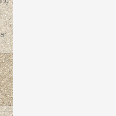
ang
ar