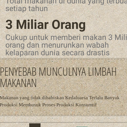
Total makanan di dunia yang terbu
setiap tahun
3 Miliar Orang
Cukup untuk memberi makan 3 Mili
orang dan menurunkan wabah
kelaparan dunia secara drastis
PENYEBAB MUNCULNYA LIMBAH
MAKANAN
Makanan yang tidak dihabiskan Kedaluarsa Terlalu Banyak
Produksi Membusuk Proses Produksi Konsumtif