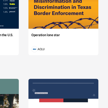
 the U.S.
Operation lone star
ACLU