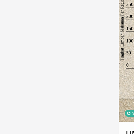
Tingkat Limbah Makanan Per Region
250
200
150
100
50
0
S
L