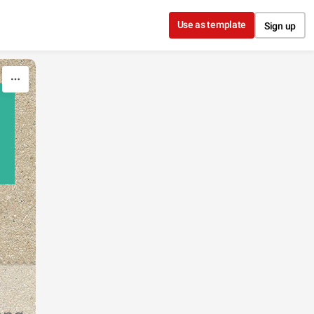
Use as template
Sign up