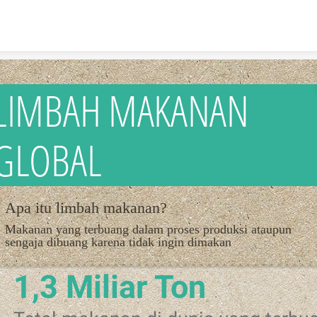
Skip to content
LIMBAH MAKANAN
GLOBAL
Apa itu limbah makanan?
Makanan yang terbuang dalam proses produksi ataupun
sengaja dibuang karena tidak ingin dimakan
1,3 Miliar Ton