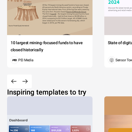
10 largest mining-focused funds to have
State of digi
closed historically
PEI Media
Sensor To
Inspiring templates to try