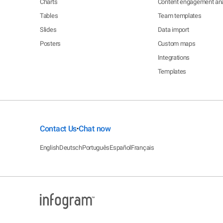
Charts
Content engagement ana
Tables
Team templates
Slides
Data import
Posters
Custom maps
Integrations
Templates
Contact Us
Chat now
•
English
Deutsch
Português
Español
Français