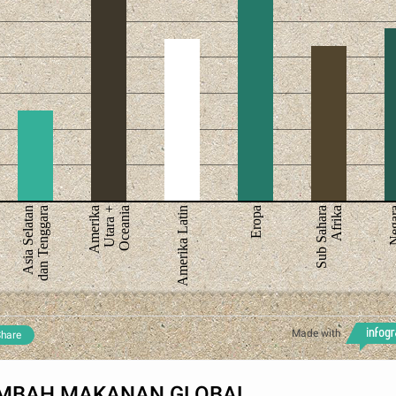
Asia Selatan
dan Tenggara
Amerika
Utara +
Oceania
Amerika Latin
Eropa
Sub Sahara
Afrika
Neg
Made with
hare
IMBAH MAKANAN GLOBAL