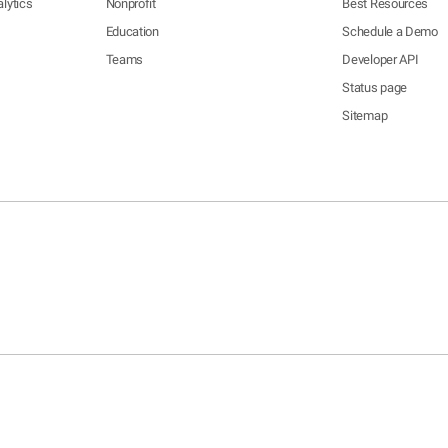
lytics
Nonprofit
Best Resources
Education
Schedule a Demo
Teams
Developer API
Status page
Sitemap