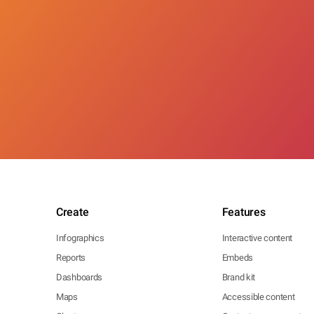
Create
Features
Infographics
Interactive content
Reports
Embeds
Dashboards
Brand kit
Maps
Accessible content