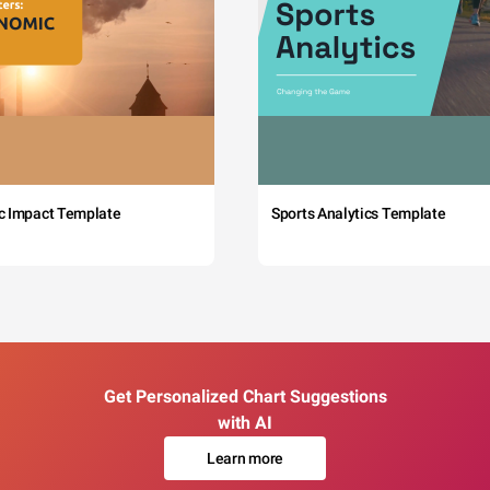
c Impact Template
Sports Analytics Template
Get Personalized Chart Suggestions
with AI
Learn more