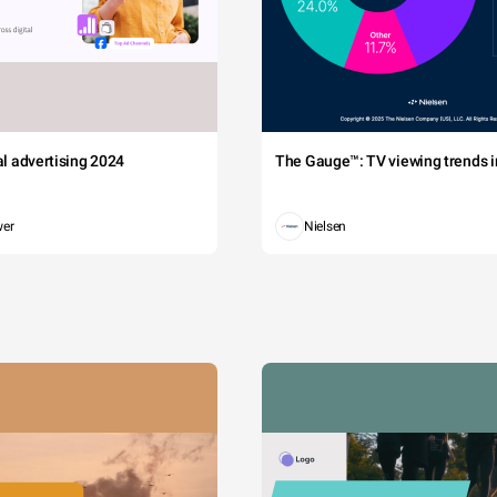
tal advertising 2024
The Gauge™: TV viewing trends in
wer
Nielsen