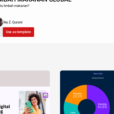
itu limbah makanan?
Ika Z. Qurani
Use as template