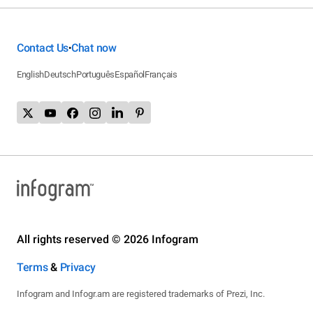
Contact Us
Chat now
•
English
Deutsch
Português
Español
Français
All rights reserved © 2026 Infogram
Terms
&
Privacy
Infogram and Infogr.am are registered trademarks of Prezi, Inc.