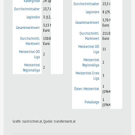
Kadergröße
24 Spieler
Durchschnittsalter
23,5 Jahre
Durchschnittsalter
23,7 Jahre
Legionäre
8 (29,6%)
Legionäre
3 (12,5%)
5,70 Mio.
Gesamtmarktwert
3,13 Mio.
Euro
Gesamtmarktwert
Euro
Durchschnittl.
211.000
Durchschnittl.
130.000
Marktwert
Euro
Marktwert
Euro
Meistertitel OÖ
11
Meistertitel OÖ
Liga
2
Liga
Meistertitel
2
Meistertitel
Regionalliga
2
Regionalliga
Meistertitel Erste
3
Liga
1
Österr. Meistertitel
(1964/65)
1
Pokalsiege
(1964/65)
Grafik: nachrichten.at, Quelle: transfermarkt.at