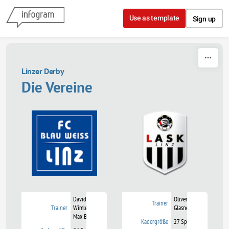
Skip to content
Use as template
Sign up
Linzer Derby
Die Vereine
David
Oliver
Trainer
Trainer
Wimleitner
Glasner
Max Babler
Kadergröße
27 Spieler