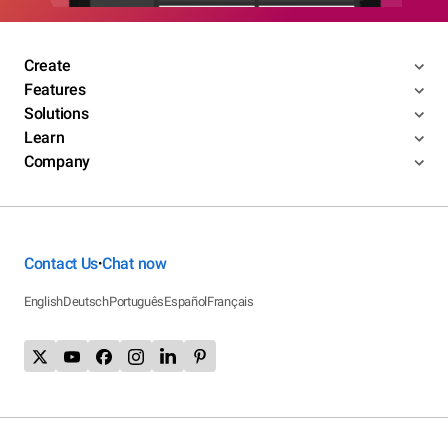
Create
Features
Solutions
Learn
Company
Contact Us
Chat now
•
English
Deutsch
Português
Español
Français