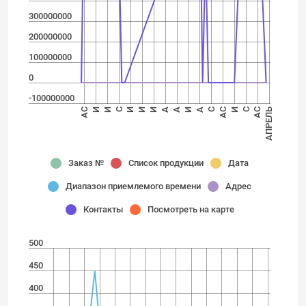
300000000
200000000
100000000
0
-100000000
А
И
И
А
С
С
И
И
АС
А
И
АПРЕЛЬ
АС
С
И
И
АС
Заказ №
Список продукции
Дата
Диапазон приемлемого времени
Адрес
Контакты
Посмотреть на карте
500
450
400