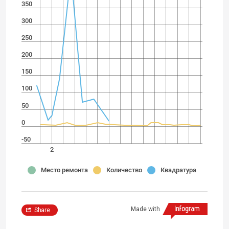
350
300
250
200
150
100
50
0
-50
2
Место ремонта
Количество
Квадратура
Made with
Share