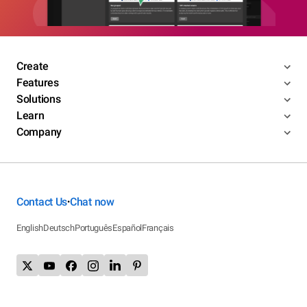
Create
Features
Solutions
Learn
Company
Contact Us
Chat now
•
English
Deutsch
Português
Español
Français