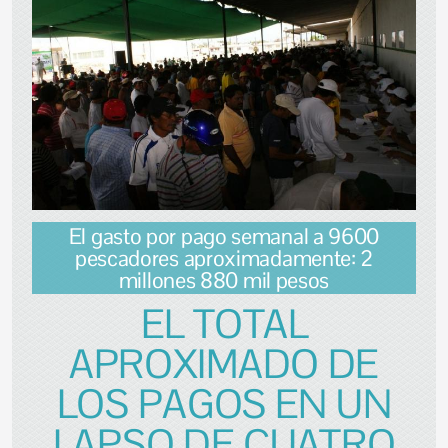
El gasto por pago semanal a 9600
pescadores aproximadamente: 2
millones 880 mil pesos
EL TOTAL
APROXIMADO DE
LOS PAGOS EN UN
LAPSO DE CUATRO