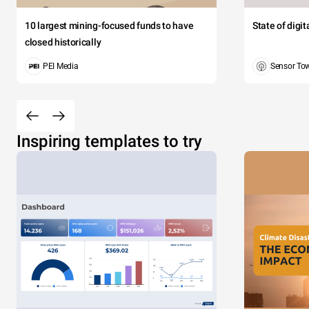
10 largest mining-focused funds to have
State of digi
closed historically
PEI Media
Sensor To
Inspiring templates to try