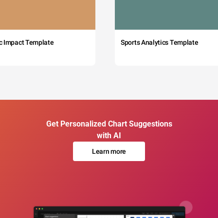
c Impact Template
Sports Analytics Template
Get Personalized Chart Suggestions
with AI
Learn more