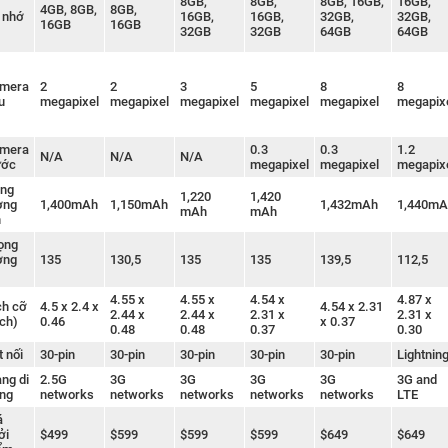
8GB,
8GB,
8GB, 16GB,
16GB,
4GB, 8GB,
8GB,
 nhớ
16GB,
16GB,
32GB,
32GB,
16GB
16GB
32GB
32GB
64GB
64GB
mera
2
2
3
5
8
8
u
megapixel
megapixel
megapixel
megapixel
megapixel
megapix
mera
0.3
0.3
1.2
N/A
N/A
N/A
ước
megapixel
megapixel
megapix
ng
1,220
1,420
ợng
1,400mAh
1,150mAh
1,432mAh
1,440mA
mAh
mAh
n
ọng
ợng
135
130,5
135
135
139,5
112,5
)
4.55 x
4.55 x
4.54 x
4.87 x
ch cỡ
4.5 x 2.4 x
4.54 x 2.31
2.44 x
2.44 x
2.31 x
2.31 x
nch)
0.46
x 0.37
0.48
0.48
0.37
0.30
t nối
30-pin
30-pin
30-pin
30-pin
30-pin
Lightnin
ng di
2.5G
3G
3G
3G
3G
3G and
ng
networks
networks
networks
networks
networks
LTE
á
ởi
$499
$599
$599
$599
$649
$649