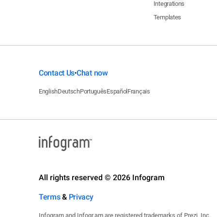
Integrations
Templates
Contact Us
Chat now
•
English
Deutsch
Português
Español
Français
All rights reserved © 2026 Infogram
Terms
&
Privacy
Infogram and Infogr.am are registered trademarks of Prezi, Inc.