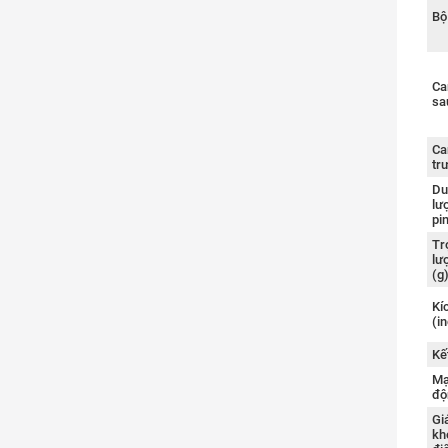
Bộ
Ca
sa
Ca
tr
Du
lư
pi
Tr
lư
(g
Kí
(i
Kế
Mạ
độ
Gi
kh