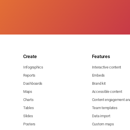
Create
Features
Infographics
Interactive content
Reports
Embeds
Dashboards
Brand kit
Maps
Accessible content
Charts
Content engagement ana
Tables
Team templates
Slides
Data import
Posters
Custom maps