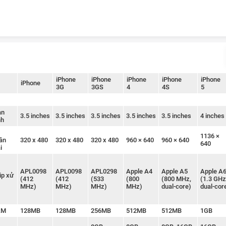
Skip to content
iPhone
iPhone
iPhone
iPhone
iPhone
iPhone
3G
3GS
4
4S
5
rt
àn
3.5 inches
3.5 inches
3.5 inches
3.5 inches
3.5 inches
4 inches
nh
1136 ×
ân
320 x 480
320 x 480
320 x 480
960 × 640
960 × 640
640
i
APL0098
APL0098
APL0298
Apple A4
Apple A5
Apple A
ip xử
(412
(412
(533
(800
(800 MHz,
(1.3 GHz
MHz)
MHz)
MHz)
MHz)
dual-core)
dual-cor
AM
128MB
128MB
256MB
512MB
512MB
1GB