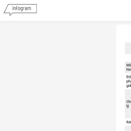
so
M
hì
Độ
ph
giả
Ch
lý
R