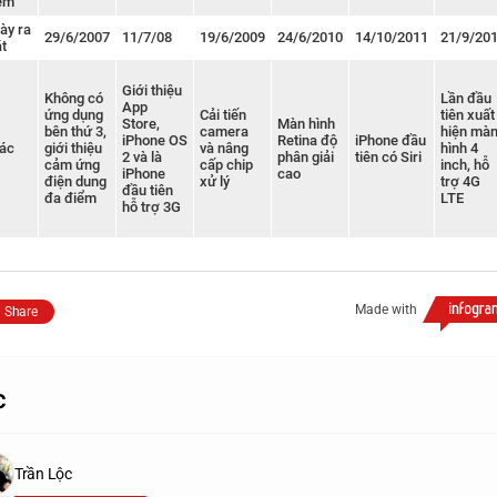
ểm
ày ra
29/6/2007
11/7/08
19/6/2009
24/6/2010
14/10/2011
21/9/20
t
Giới thiệu
Không có
Lần đầu
App
ứng dụng
Cải tiến
tiên xuất
Store,
Màn hình
bên thứ 3,
camera
hiện mà
iPhone OS
Retina độ
iPhone đầu
ác
giới thiệu
và nâng
hình 4
2 và là
phân giải
tiên có Siri
cảm ứng
cấp chip
inch, hỗ
iPhone
cao
điện dung
xử lý
trợ 4G
đầu tiên
đa điểm
LTE
hỗ trợ 3G
Made with
Share
c
Trần Lộc