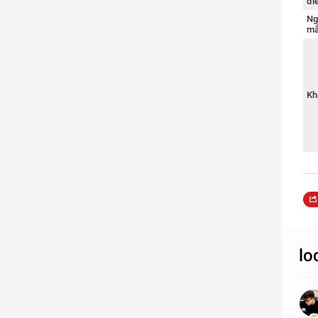
đi
Ng
mắ
Kh
lo