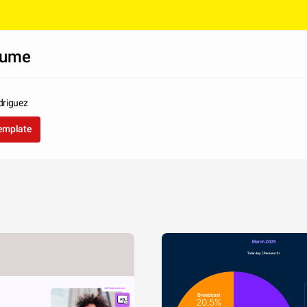
sume
riguez
template