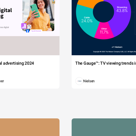
tal advertising 2024
The Gauge™: TV viewing trends in
wer
Nielsen