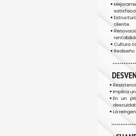
Mejoramie
satisfacci
Estructu
cliente.
Renovaci
rentabili
Cultura c
Rediseño 
DESVE
Resistenci
Implica un
En un pr
descuidab
La reinge