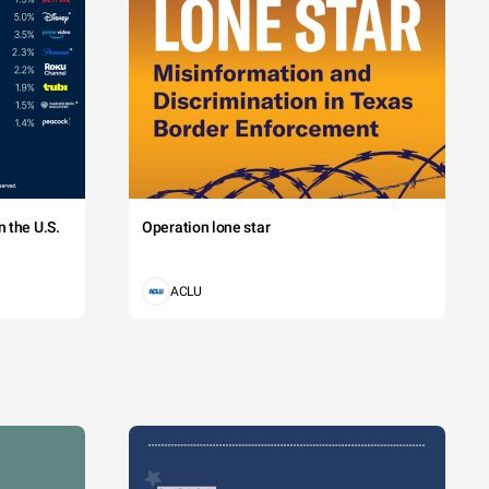
 the U.S.
Operation lone star
ACLU