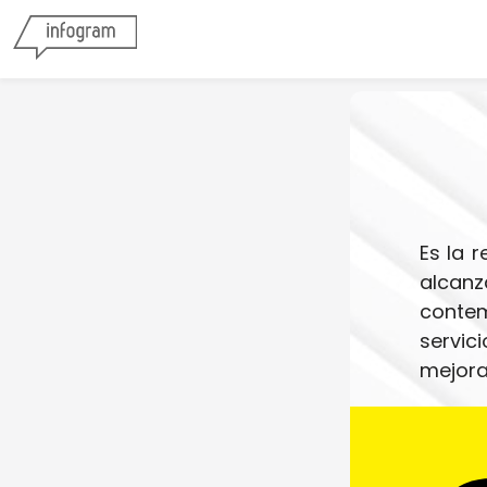
Es la 
alcan
contem
servic