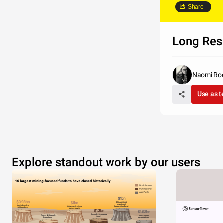
Share
Long Re
Naomi Rod
Use as 
Explore standout work by our users