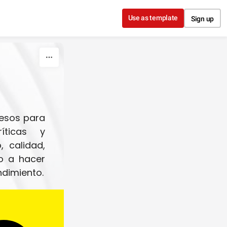
Use as template
Sign up
esos para 
ticas y 
calidad, 
o a hacer 
mejoras marginales sino a dar pasos gigantescos en rendimiento. 