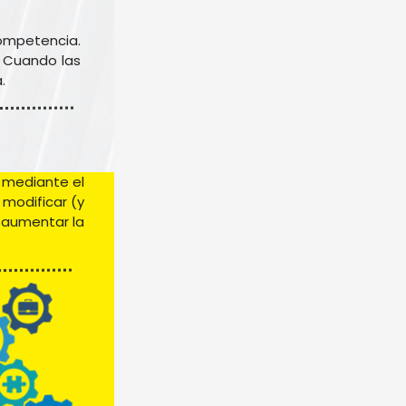
mpetencia. 
 Cuando las 
.
 mediante el 
modificar (y 
 aumentar la 