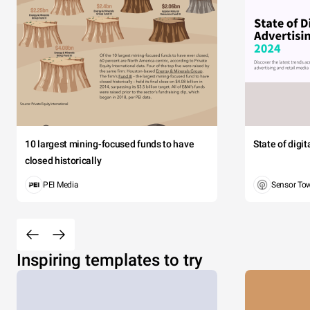
10 largest mining-focused funds to have
State of digi
closed historically
PEI Media
Sensor To
Inspiring templates to try