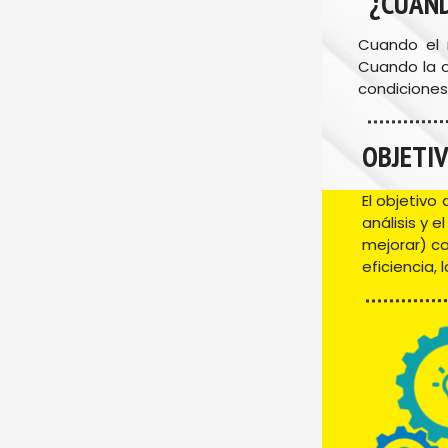
¿CUAND
Cuando el 
Cuando la o
condiciones
OBJETI
El objetivo
análisis y 
mejorar) co
eficiencia, 