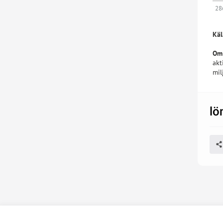
28
Käl
Om
akt
mil
lö