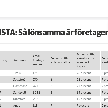
Skip to content
ISTA: Så lönsamma är företage
Genomsnittlig
Antal
Genomsnittligt
avkastning på
Geno
nking
Kommun
företag i
antal anställda
sysselsatt
vins
analysen
kapital
Timrå
174
8
26 procent
6 pr
Sollefteå
230
6
22 procent
7 pr
Härnösand
260
6
21 procent
7 pr
7
Sundsvall
1 252
8
15 procent
7 pr
9
Kramfors
219
9
15 procent
6 pr
1
Ånge
115
7
7 procent
2 pr