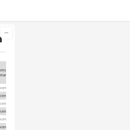
n
msnittlig
tmarginal
ocent
ocent
ocent
ocent
ocent
ocent