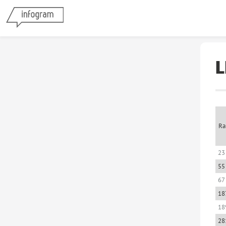
L
Ra
23
55
67
18
18
28