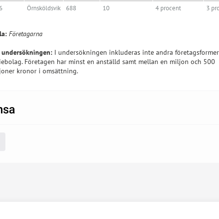
6
Örnsköldsvik
688
10
4 procent
3 pr
la:
Företagarna
 undersökningen:
I undersökningen inkluderas inte andra företagsformer
iebolag. Företagen har minst en anställd samt mellan en miljon och 500
joner kronor i omsättning.
nsa