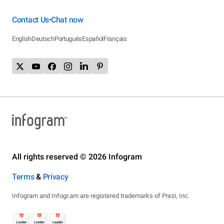
Contact Us
Chat now
•
English
Deutsch
Português
Español
Français
All rights reserved © 2026 Infogram
Terms
&
Privacy
Infogram and Infogr.am are registered trademarks of Prezi, Inc.