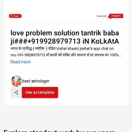
Share
Made with
love problem solution tantrik baba
ji###+919928979713 iN KoLkAtA
￼￼भारत के प्रसिद्ध { ￼ज्योतिष ￼ } पंडित Vishal shastri ji￼what's app chat on
mo.+91-9928979713￼￼￼ माँ काली की शक्ति और साधना से हर समस्या का 100%
समाधान घर बैठे मात्र 72 घण्टे में करवाये वो भी गारन्टी से तो इंतजार किस बात का
Read more
फोन घुमाइए ओर अपनी हर समस्या क
best astrologer
Use as template