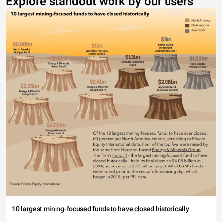
Explore standout work by our users
10 largest mining-focused funds to have closed historically