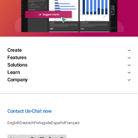
Create
Features
Solutions
Learn
Company
Contact Us
Chat now
•
English
Deutsch
Português
Español
Français