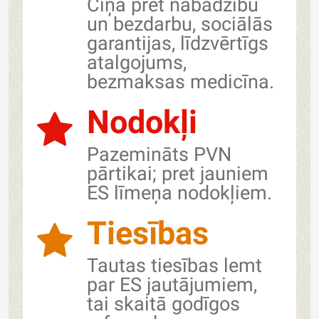
Cīņa pret nabadzību
un bezdarbu, sociālās
garantijas, līdzvērtīgs
atalgojums,
bezmaksas medicīna.
Nodokļi
Pazemināts PVN
pārtikai; pret jauniem
ES līmeņa nodokļiem.
Tiesības
Tautas tiesības lemt
par ES jautājumiem,
tai skaitā godīgos