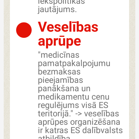
iekšpolitikas
jautājums.
Veselības
aprūpe
"medicīnas
pamatpakalpojumu
bezmaksas
pieejamības
panākšana un
medikamentu cenu
regulējums visā ES
teritorijā." -> veselības
aprūpes organizēšana
ir katras ES dalībvalsts
atbildība.