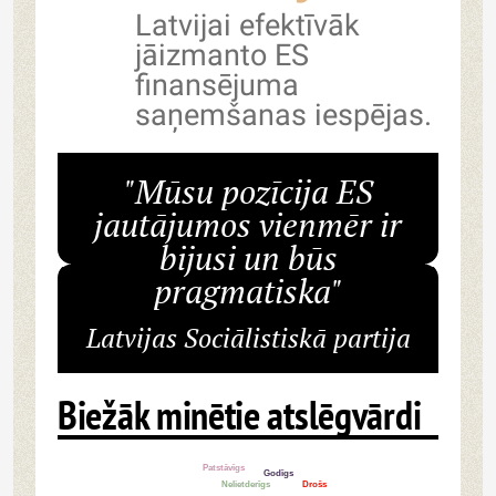
Latvijai efektīvāk
jāizmanto ES
finansējuma
saņemšanas iespējas.
"Mūsu pozīcija ES
jautājumos vienmēr ir
bijusi un būs
pragmatiska"
Latvijas Sociālistiskā partija
Biežāk minētie atslēgvārdi
Patstāvīgs
Godīgs
Nelietderīgs
Drošs