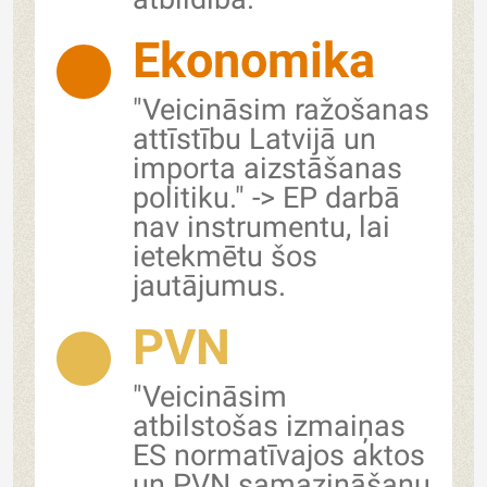
Ekonomika
"Veicināsim ražošanas
attīstību Latvijā un
importa aizstāšanas
politiku." -> EP darbā
nav instrumentu, lai
ietekmētu šos
jautājumus.
PVN
"Veicināsim
atbilstošas izmaiņas
ES normatīvajos aktos
un PVN samazināšanu