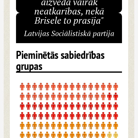
aizveda vairāk
neatkarības, nekā
Brisele to prasīja"
Latvijas Sociālistiskā partija
Pieminētās sabiedrības
grupas