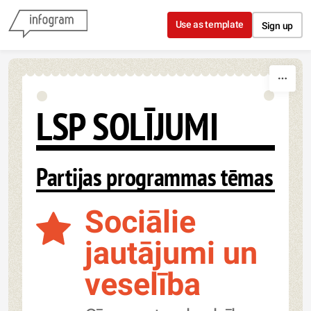
Skip to content
Use as template
Sign up
LSP SOLĪJUMI
Partijas programmas tēmas
Sociālie
jautājumi un
veselība