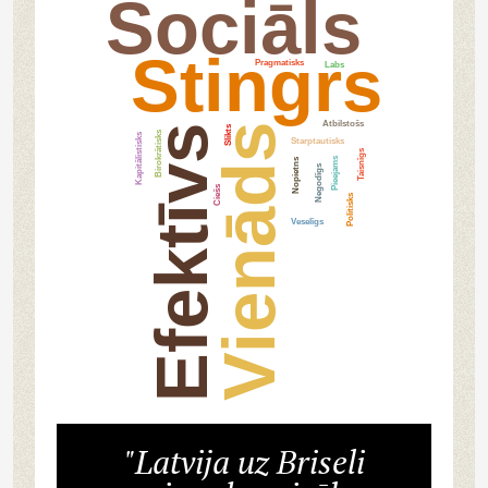
Sociāls
Stingrs
Pragmatisks
Labs
Atbilstošs
Vienāds
Slikts
Efektīvs
Birokrātisks
Kapitālistisks
Starptautisks
Taisnīgs
Pieejams
Nopietns
Negodīgs
Ciešs
Politisks
Veselīgs
"Latvija uz Briseli