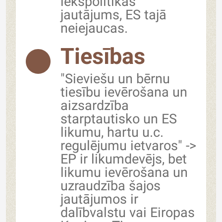
iekšpolitikas
jautājums, ES tajā
neiejaucas.
Tiesības
"Sieviešu un bērnu
tiesību ievērošana un
aizsardzība
starptautisko un ES
likumu, hartu u.c.
regulējumu ietvaros" ->
EP ir likumdevējs, bet
likumu ievērošana un
uzraudzība šajos
jautājumos ir
dalībvalstu vai Eiropas