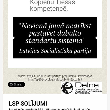
Kopienu Tiesas
kompetencē.
"Nevienā jomā nedrīkst
pastāvēt dubulto
standartu sistēma"
Latvijas Sociālistiskā partija
Avots: Latvijas Sociālistiskās partijas programma EP vēlēšanās,
http://ep2014.cvk.lv/saraksti/c1476f2bcd.html
Share
LSP SOLĪJUMI
&quot;Mūsu pozīcija ES jautājumos vienmēr ir bijusi un būs