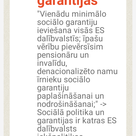
garantijas
"Vienādu minimālo
sociālo garantiju
ieviešana visās ES
dalībvalstīs; īpašu
vērību pievērsīsim
pensionāru un
invalīdu,
denacionalizēto namu
īrnieku sociālo
garantiju
paplašināšanai un
nodrošināšanai;" ->
Sociālā politika un
garantijas ir katras ES
dalībvalsts