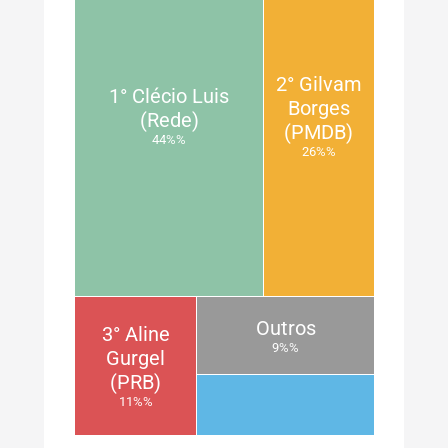
2° Gilvam
1° Clécio Luis
Borges
(Rede)
(PMDB)
44%%
26%%
Outros
3° Aline
9%%
Gurgel
(PRB)
11%%