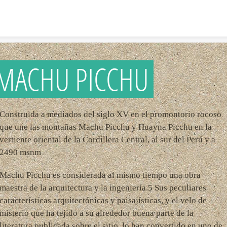
Skip to content
MACHU PICCHU
Construida a mediados del siglo XV en el promontorio rocoso
que une las montañas Machu Picchu y Huayna Picchu en la
vertiente oriental de la Cordillera Central, al sur del Perú y a
2490 msnm
Machu Picchu es considerada al mismo tiempo una obra
maestra de la arquitectura y la ingeniería.5 Sus peculiares
características arquitectónicas y paisajísticas, y el velo de
misterio que ha tejido a su alrededor buena parte de la
literatura publicada sobre el sitio, lo han convertido en uno de