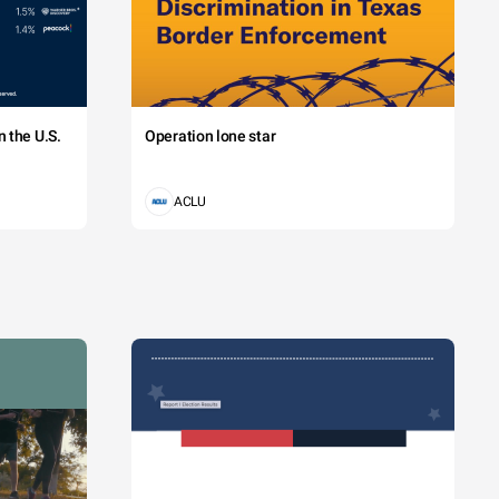
 the U.S.
Operation lone star
ACLU