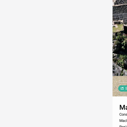
S
Ma
Cons
Mach
Perú