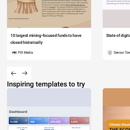
10 largest mining-focused funds to have
State of digi
closed historically
PEI Media
Sensor To
Inspiring templates to try