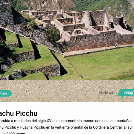
Made with
hare
chu Picchu
truida a mediados del siglo XV en el promontorio rocoso que une las montañas
u Picchu y Huayna Picchu en la vertiente oriental de la Cordillera Central, al sur 
 y a 2490 msnm