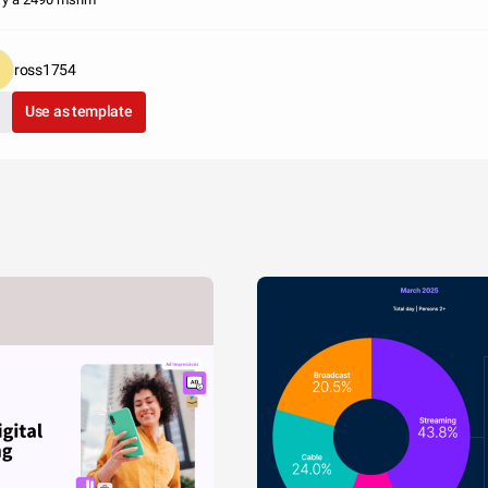
ross1754
Use as template