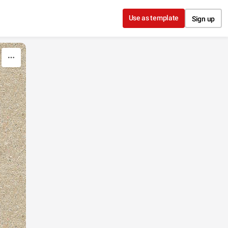
Use as template
Sign up