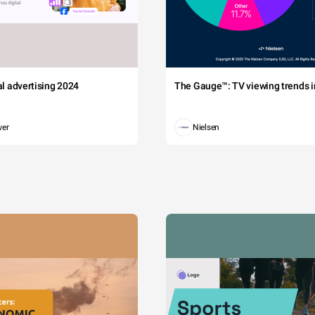
tal advertising 2024
The Gauge™: TV viewing trends in
wer
Nielsen