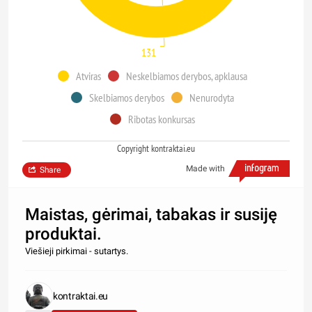
131
Atviras
Neskelbiamos derybos, apklausa
Skelbiamos derybos
Nenurodyta
Ribotas konkursas
Copyright kontraktai.eu
Made with
Share
Maistas, gėrimai, tabakas ir susiję
produktai.
Viešieji pirkimai - sutartys.
kontraktai.eu