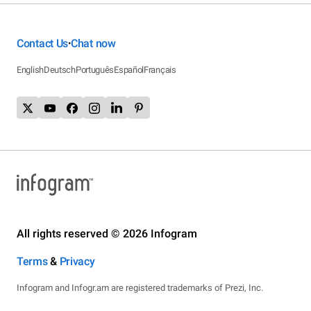
Contact Us
Chat now
•
English
Deutsch
Português
Español
Français
All rights reserved © 2026 Infogram
Terms
&
Privacy
Infogram and Infogr.am are registered trademarks of Prezi, Inc.