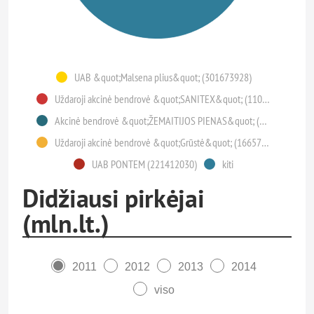
UAB &quot;Malsena plius&quot; (301673928)
Uždaroji akcinė bendrovė &quot;SANITEX&quot; (110443493)
Akcinė bendrovė &quot;ŽEMAITIJOS PIENAS&quot; (180240752)
Uždaroji akcinė bendrovė &quot;Grūstė&quot; (166576122)
UAB PONTEM (221412030)
kiti
Didžiausi pirkėjai
(mln.lt.)
2011
2012
2013
2014
viso