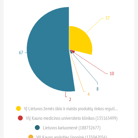
37
67
10
8
4
2
VĮ Lietuvos žemės ūkio ir maisto produktų rinkos reguliavimo agentūra (110073873)
VšĮ Kauno medicinos universiteto klinikos (135163499)
Lietuvos kariuomenė (188732677)
VšĮ Kauno apskrities ligoninė (135042056)