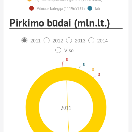
Vilniaus kolegija (111965131)
kiti
Pirkimo būdai (mln.lt.)
2011
2012
2013
2014
Viso
0
0
0
0
2011