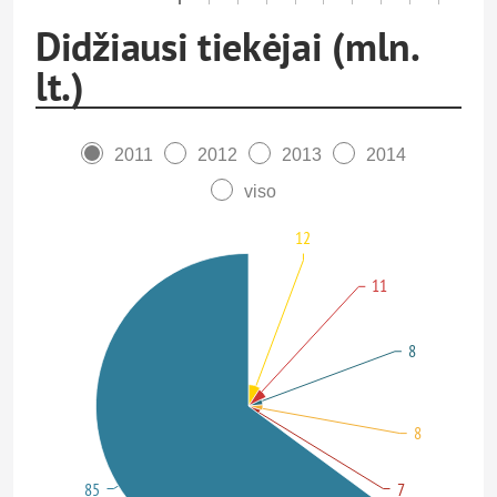
Didžiausi tiekėjai (mln.
lt.)
2011
2012
2013
2014
viso
12
11
8
8
85
7