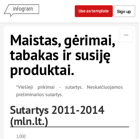
Skip to content
Use as template
Sign up
Maistas, gėrimai,
tabakas ir susiję
produktai.
*Viešieji pirkimai - sutartys. Neskaičiuojamos
preliminarios sutartys.
Sutartys 2011-2014
(mln.lt.)
1,000