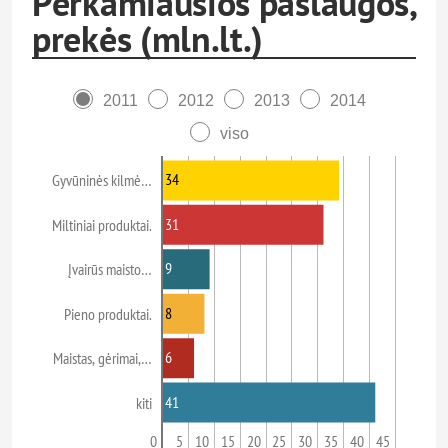
Perkamiausios paslaugos,
prekės (mln.lt.)
2011
2012
2013
2014
viso
34
Gyvūninės kilmė…
31
Miltiniai produktai.
9
Įvairūs maisto…
8
Pieno produktai.
6
Maistas, gėrimai,…
41
kiti
0
5
10
15
20
25
30
35
40
45