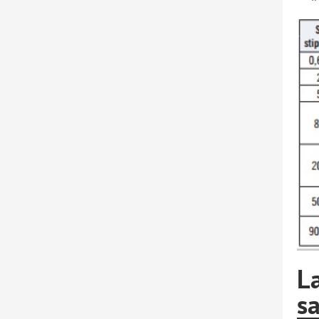
La
sa