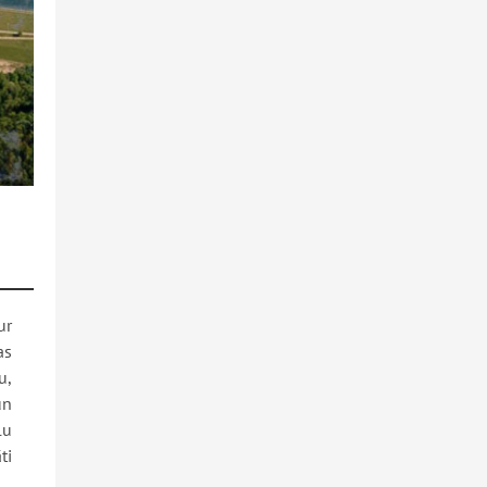
ur
as
u,
un
lu
ti