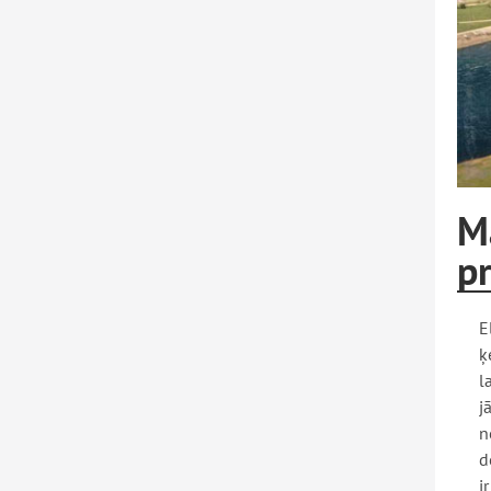
M
pr
E
ķ
l
j
n
d
i