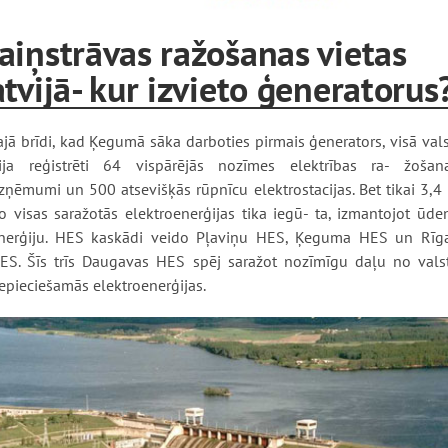
aiņstrāvas ražošanas vietas
tvijā- kur izvieto ģeneratorus
ajā brīdi, kad Ķegumā sāka darboties pirmais ģenerators, visā vals
ija reģistrēti 64 vispārējās nozīmes elektrības ra- žošan
zņēmumi un 500 atsevišķās rūpnīcu elektrostacijas. Bet tikai 3,4
o visas saražotās elektroenerģijas tika iegū- ta, izmantojot ūde
nerģiju. HES kaskādi veido Pļaviņu HES, Ķeguma HES un Rīg
ES. Šīs trīs Daugavas HES spēj saražot nozīmīgu daļu no valst
epieciešamās elektroenerģijas.