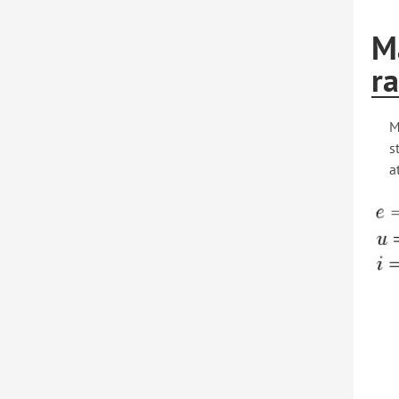
Ma
r
M
s
a