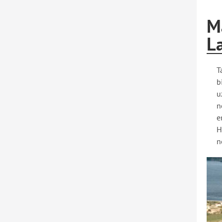
M
La
T
b
u
n
e
H
n