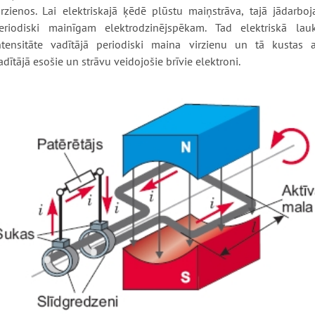
irzienos. Lai elektriskajā ķēdē plūstu maiņstrāva, tajā jādarboj
eriodiski mainīgam elektrodzinējspēkam. Tad elektriskā lau
ntensitāte vadītājā periodiski maina virzienu un tā kustas a
adītājā esošie un strāvu veidojošie brīvie elektroni.