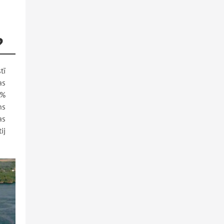
?
tī
as
 %
ns
as
ij