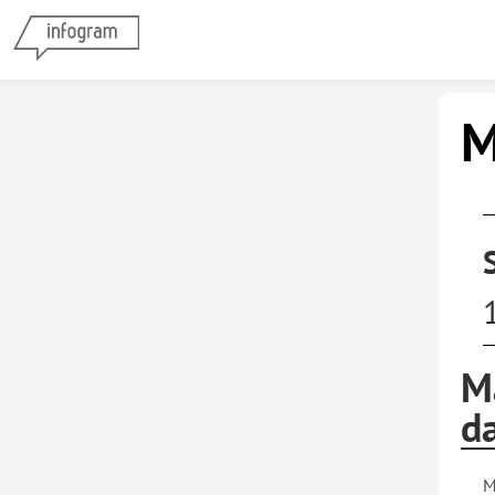
M
M
d
M