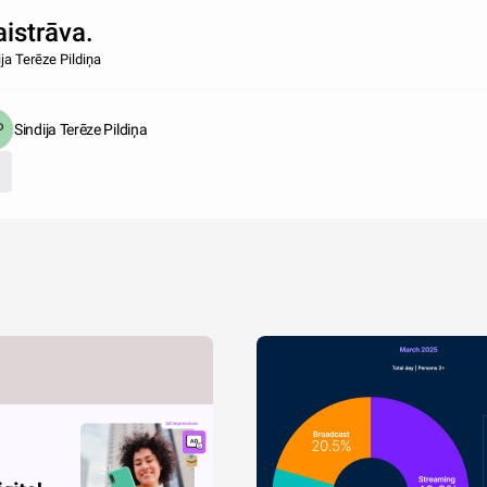
istrāva.
ija Terēze Pildiņa
Sindija Terēze Pildiņa