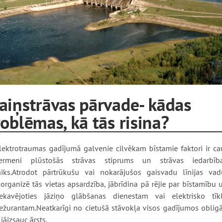
aiņstrāvas pārvade- kādas
oblēmas, kā tās risina?
lektrotraumas gadījumā galvenie cilvēkam bīstamie faktori ir ca
ermeni plūstošās strāvas stiprums un strāvas iedarbīb
aiks.Atrodot pārtrūkušu vai nokarājušos gaisvadu līnijas vad
āorganizē tās vietas apsardzība, jābrīdina pā­ rējie par bīstamību 
ekavējoties jāziņo glābšanas dienestam vai elektrisko tīk
ežurantam.Neatkarīgi no cietušā stāvokļa visos gadījumos obligā
r jāizsauc ārsts.