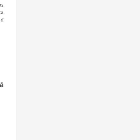
as
ka
rī