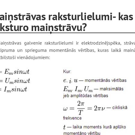
iņstrāvas raksturlielumi- kas
aksturo maiņstrāvu?
aiņstrāvas galvenie raksturlielumi ir elektrodzinējspēka, strāv
tipruma un sprieguma momentānās vērtības, kuras laikā main
tbilstoši vienādojumiem: