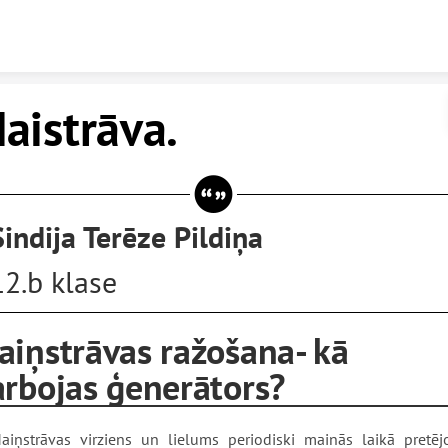
Skip to content
aistrāva.
Sindija Terēze Pildiņa
12.b klase
aiņstrāvas ražošana- kā
arbojas ģenerātors?
aiņstrāvas virziens un lielums periodiski mainās laikā pretēj