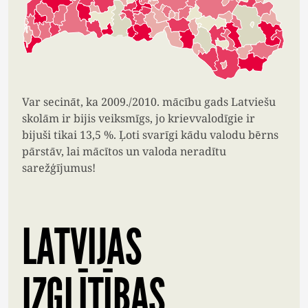
Var secināt, ka 2009./2010. mācību gads Latviešu
skolām ir bijis veiksmīgs, jo krievvalodīgie ir
bijuši tikai 13,5 %. Ļoti svarīgi kādu valodu bērns
pārstāv, lai mācītos un valoda neradītu
sarežģījumus!
LATVIJAS
IZGLĪTĪBAS