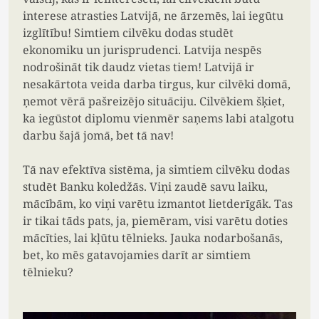
interese atrasties Latvijā, ne ārzemēs, lai iegūtu
izglītību!
Simtiem cilvēku dodas studēt
ekonomiku un jurisprudenci.
Latvija nespēs
nodrošināt tik daudz vietas tiem!
Latvijā ir
nesakārtota
veida darba tirgus, kur cilvēki domā,
ņemot vērā pašreizējo situāciju.
Cilvēkiem šķiet,
ka iegūstot diplomu vienmēr saņems labi atalgotu
darbu šajā jomā, bet tā nav!
Tā nav efektīva sistēma, ja simtiem cilvēku dodas
studēt Banku koledžās.
Viņi zaudē savu laiku,
mācībām, ko viņi varētu izmantot lietderīgāk.
Tas
ir tikai tāds pats, ja, piemēram, visi varētu doties
mācīties, lai kļūtu tēlnieks.
Jauka nodarbošanās,
bet, ko mēs gatavojamies darīt ar simtiem
tēlnieku?