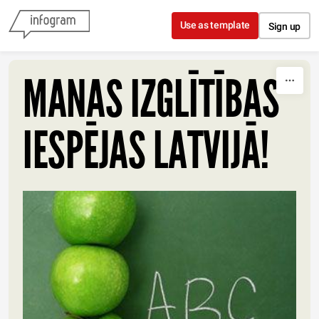
Skip to content
Use as template
Sign up
MANAS IZGLĪTĪBAS
IESPĒJAS LATVIJĀ!