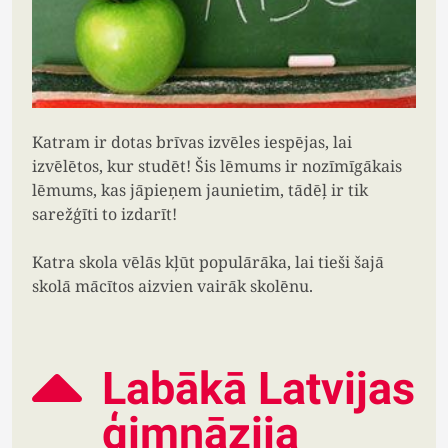
Katram ir dotas brīvas izvēles iespējas, lai
izvēlētos, kur studēt! Šis lēmums ir nozīmīgākais
lēmums, kas jāpieņem jaunietim, tādēļ ir tik
sarežģīti to izdarīt!
Katra skola vēlās kļūt populārāka, lai tieši šajā
skolā mācītos aizvien vairāk skolēnu.
Labākā Latvijas
ģimnāzija