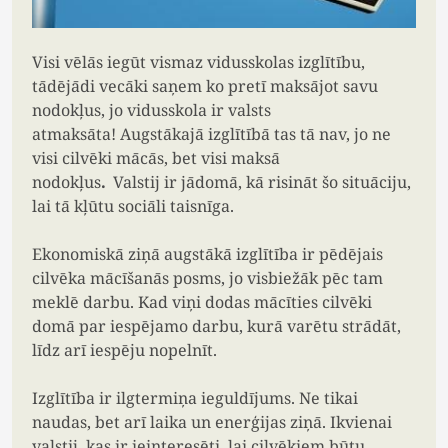
Visi vēlās iegūt vismaz vidusskolas izglītību,
tādējādi vecāki saņem ko pretī maksājot savu
nodokļus, jo vidusskola ir valsts
atmaksāta!
Augstākajā izglītībā tas tā nav, jo ne
visi cilvēki mācās, bet visi maksā
nodokļus
.
Valstij ir jādomā, kā risināt šo situāciju,
lai tā kļūtu sociāli taisnīga.
Ekonomiskā ziņā augstākā izglītība ir pēdējais
cilvēka mācīšanās posms, jo visbiežāk pēc tam
meklē darbu.
Kad viņi dodas mācīties cilvēki
domā par iespējamo darbu, kurā varētu strādāt,
līdz arī iespēju nopelnīt.
Izglītība ir ilgtermiņa ieguldījums.
Ne tikai
naudas, bet arī laika un enerģijas ziņā.
Ikvienai
valstij, kas ir ieinteresēti, lai cilvēkiem būtu