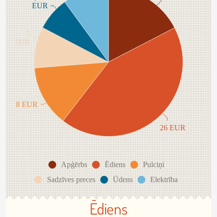
EUR
5
EUR
8 EUR
26 EUR
Apģērbs
Ēdiens
Pulciņi
Sadzīves preces
Ūdens
Elektrība
Ēdiens