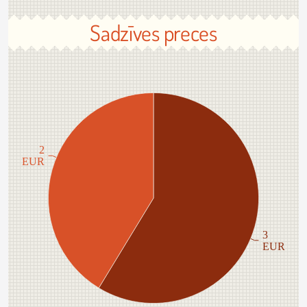
Sadzīves preces
2
EUR
3
EUR