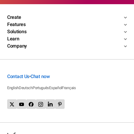
Create
Features
Solutions
Learn
Company
Contact Us
Chat now
•
English
Deutsch
Português
Español
Français