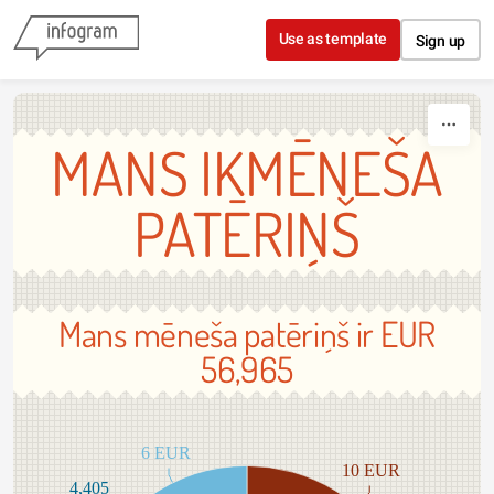
Skip to content
Use as template
Sign up
MANS IKMĒNEŠA
PATĒRIŅŠ
Mans mēneša patēriņš ir EUR
56,965
6 EUR
10 EUR
4,405