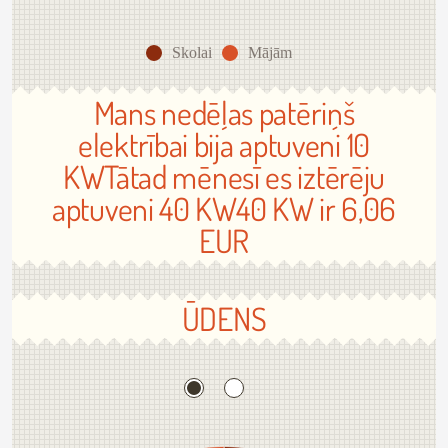
Skolai
Mājām
Mans nedēļas patēriņš
elektrībai bija aptuveni 10
KWTātad mēnesī es iztērēju
aptuveni 40 KW40 KW ir 6,06
EUR
ŪDENS