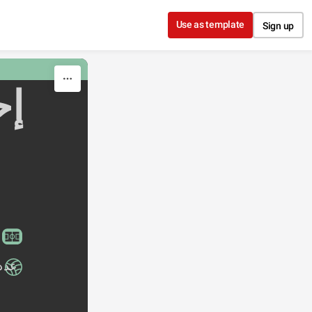
Use as template
Sign up
عدد 