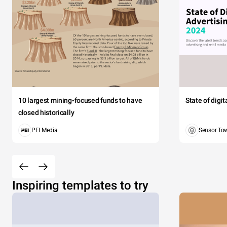
10 largest mining-focused funds to have
State of digi
closed historically
PEI Media
Sensor To
Inspiring templates to try