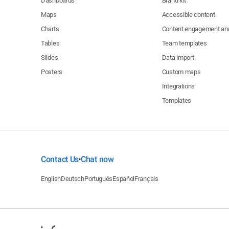
Dashboards
Brand kit
Maps
Accessible content
Charts
Content engagement ana
Tables
Team templates
Slides
Data import
Posters
Custom maps
Integrations
Templates
Contact Us
Chat now
•
English
Deutsch
Português
Español
Français