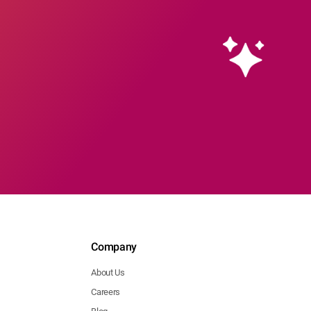
Company
About Us
Careers