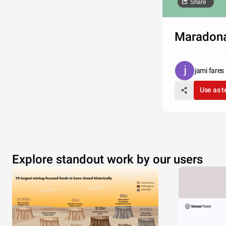
Share
Maradona
jami fares
Use as 
Explore standout work by our users