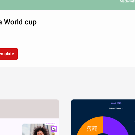
Made wit
 World cup
template