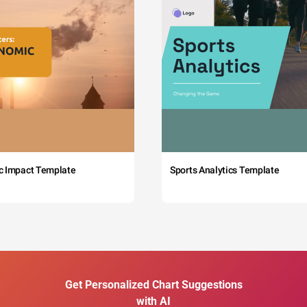
c Impact Template
Sports Analytics Template
Get Personalized Chart Suggestions
with AI