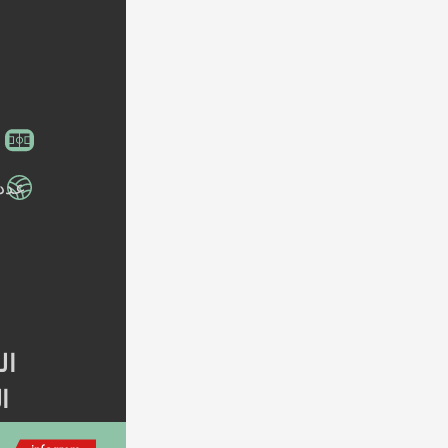
عدد 
 :