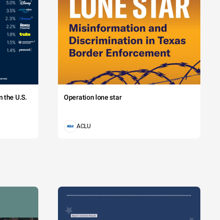
 the U.S.
Operation lone star
ACLU