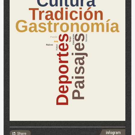
Cultura
Tradición
Gastronomía
Paisajes
Deportes
Educación
Turismo
Pasión
Tango
Arte
Raíces
Fútbol
Made with
Share