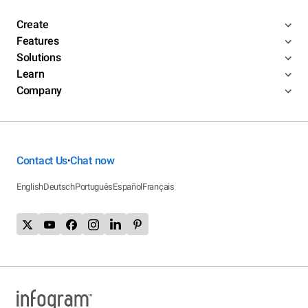
Create
Features
Solutions
Learn
Company
Contact Us
Chat now
•
English
Deutsch
Português
Español
Français