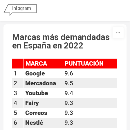
Skip to content
Marcas más demandadas
en España en 2022
MARCA
PUNTUACIÓN
sort
1
Google
9.6
2
Mercadona
9.5
3
Youtube
9.4
4
Fairy
9.3
5
Correos
9.3
6
Nestlé
9.3