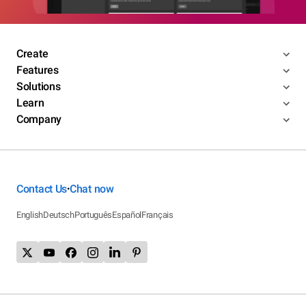
Create
Features
Solutions
Learn
Company
Contact Us
Chat now
•
English
Deutsch
Português
Español
Français