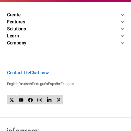
Create
Features
Solutions
Learn
Company
Contact Us
Chat now
•
English
Deutsch
Português
Español
Français