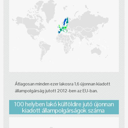
Átlagosan minden ezer lakosra 1,6 újonnan kiadott
állampolgárság jutott 2012-ben az EU-ban.
100 helyben lakó külföldire jutó újonnan
kiadott állampolgárságok száma