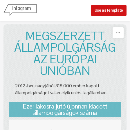
Skip to content
Use as template
MEGSZERZETT
ÁLLAMPOLGÁRSÁG
AZ EURÓPAI
UNIÓBAN
2012-ben nagyjából 818 000 ember kapott
állampolgárságot valamelyik uniós tagállamban.
Ezer lakosra jutó újonnan kiadott
állampolgárságok száma