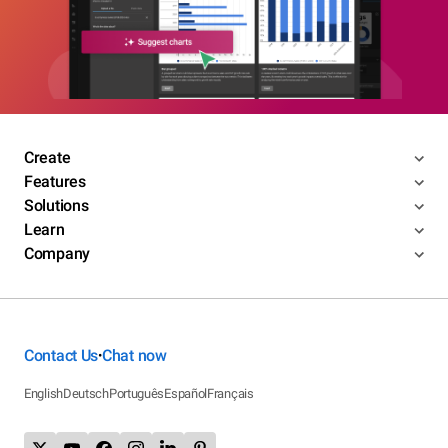
Create
Features
Solutions
Learn
Company
Contact Us
Chat now
•
English
Deutsch
Português
Español
Français