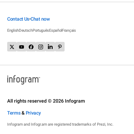
Contact Us
Chat now
•
English
Deutsch
Português
Español
Français
All rights reserved © 2026 Infogram
Terms
&
Privacy
Infogram and Infogr.am are registered trademarks of Prezi, Inc.