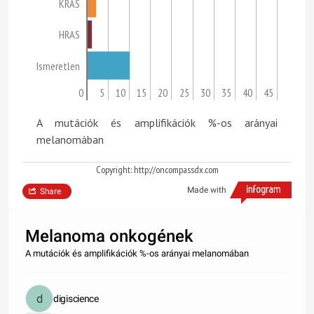
KRAS
HRAS
Ismeretlen
0
5
10
15
20
25
30
35
40
45
A mutációk és amplifikációk %-os arányai
melanomában
Copyright: http://oncompassdx.com
Made with
Share
Melanoma onkogének
A mutációk és amplifikációk %-os arányai melanomában
digiscience