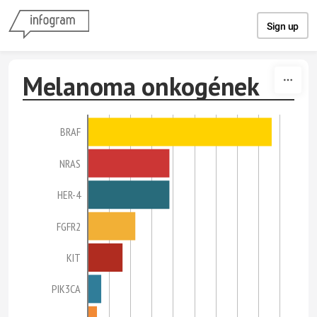
Skip to content
Sign up
Melanoma onkogének
BRAF
NRAS
HER-4
FGFR2
KIT
PIK3CA