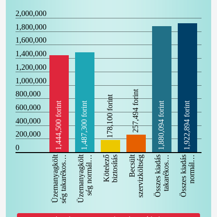
2,000,000
1,800,000
1,600,000
1,400,000
1,200,000
1,000,000
257,494 forint
800,000
178,100 forint
1,444,500 forint
1,487,300 forint
1,880,094 forint
1,922,894 forint
600,000
400,000
200,000
0
Üzemanyagkölt
Üzemanyagkölt
Becsült
ség takarékos…
ség normál…
Kötelező
biztosítás
szervizköltség
Összes kiadás
takarékos…
Összes kiadás
normál…