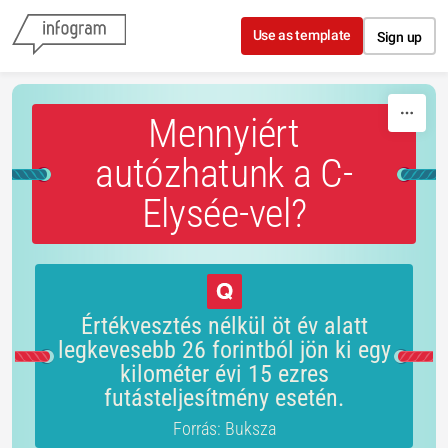
Skip to content
Use as template
Sign up
Mennyiért
autózhatunk a C-
Elysée-vel?
Értékvesztés nélkül öt év alatt
legkevesebb 26 forintból jön ki egy
kilométer évi 15 ezres
futásteljesítmény esetén.
Forrás: Buksza