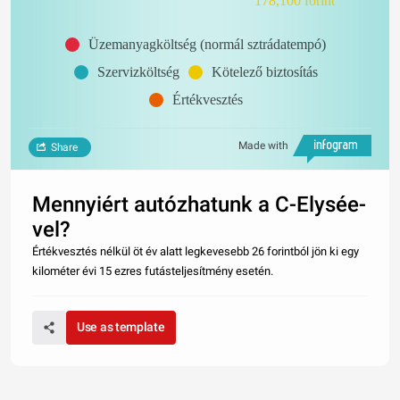
178,100 forint
Üzemanyagköltség (normál sztrádatempó)
Szervizköltség
Kötelező biztosítás
Értékvesztés
Made with
Share
Mennyiért autózhatunk a C-Elysée-
vel?
Értékvesztés nélkül öt év alatt legkevesebb 26 forintból jön ki egy
kilométer évi 15 ezres futásteljesítmény esetén.
Use as template