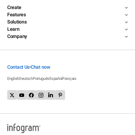
Create
Features
Solutions
Learn
Company
Contact Us
Chat now
•
English
Deutsch
Português
Español
Français