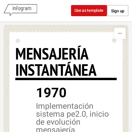
Skip to content
Use as template
Sign up
MENSAJERÍA
INSTANTÁNEA
1970
Implementación
sistema pe2.0, inicio
de evolución
mensajería