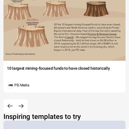
10 largest mining-focused funds to have closed historically
PEI Media
Inspiring templates to try