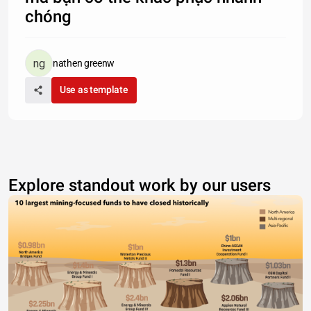
chóng
nathen greenw
Use as template
Explore standout work by our users