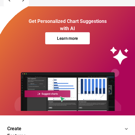
Get Personalized Chart Suggestions
with AI
Learn more
Create