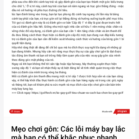
phía sau cho đến khi cánh tay trái và gậy đánh gôn của bạn tạo thành một góc biểu trưng 
cho chữ 'L.' Ở vị trí này, cánh tay trái của bạn sẽ nằm ngang và trục gôn thẳng đứng - mặc 
dầu nó sẽ hướng về phía trục đường chỉ tiêu.
lúc bạn đánh bóng vào trong, bạn lại tạo phong độ cánh tay ngang chỉ lần này là bằng 
cánh tay phải của bạn, và trục gôn sẽ lại thẳng đứng và hướng xuống tuyến phố mục tiêu.
Tôi gọi cú đánh gôn này là cú đánh gôn cơ bản 'Cấp độ 1' vì đây là giai đoạn trước hết 
của cú đánh gôn hầu hết. Giống như một ngôi nhà cần sở hữu 1 nền móng chắc chắn và 
vững chắc để xây dựng, cú đánh gôn của bạn cần 1 nền tảng chắc chắn và âm thanh để 
đu đưa. Bằng cách thức thực hiện cú đánh gôn cấp độ một, bạn đang vun đắp kiểu tương 
trợ cú đánh gôn của bạn cần để kiểm soát khoảng cách thức và hướng của bóng gôn 1 bí 
quyết tiện dụng.
Hãy nhớ rằng thật dễ dàng để chỉ bỏ qua mà ko đích thực suy nghĩ đa dạng về những gì 
bạn đang khiến. Nhưng hãy cân nói rằng mục thực thụ sự của gậy chơi gôn là đạt được 
tác động âm thanh và bạn sẽ trông thấy tầm quan yếu của việc xoay gậy gôn của mình 
theo đúng góc mặt phẳng của nó.
Ngay cả khi bạn không thể tới sân tập hoặc tập fairway, hãy thường xuyên thực hiện 
swing cấp độ 1 và bạn sẽ nhận thấy sự dị biệt đáng kể về tính nhất quán trong việc thực 
hiện cú đánh của mình trong vòng ba tháng.
Mỗi cú đánh gôn âm thanh đều mang một vị trí cấp 1 được tích hợp sẵn và của bạn cũng 
vậy, vì thế hãy khởi đầu thực hành cú đánh gôn của bạn hàng ngày và trong các giờ, ngày 
và tháng tới, bạn sẽ khám phá ra sức mạnh và mục đích của việc chơi gôn căn bản trên 
máy bay lung lay.
>>> Click ngay: 
https://golftech.vn/bo-gay-golf-tieu-chuan-va-cach-lua-chon-bo-gay-golf
Share
Made with
Mẹo chơi gôn: Các lỗi máy bay lắc
mà bạn có thể khắc phục nhanh