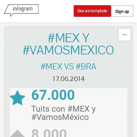
Skip to content
Use as template
Sign up
#MEX Y
#VAMOSMEXICO
#MEX VS #BRA
17.06.2014
67.000
Tuits con #MEX y
#VamosMéxico
8.000