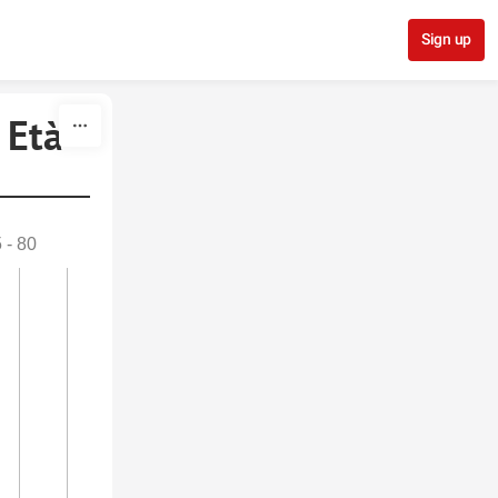
Sign up
Età -
 - 80