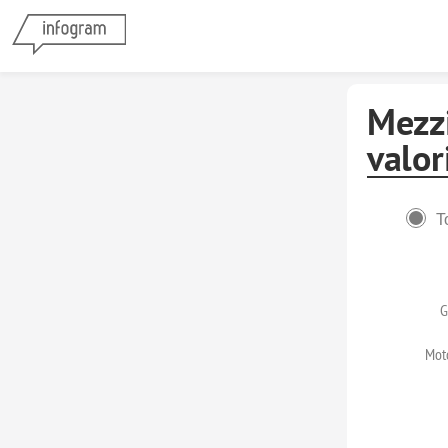
Mezzi
valor
T
G
Moto