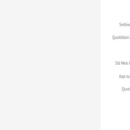
Settim
Quotidiani
Siti Web 
App su
Quot