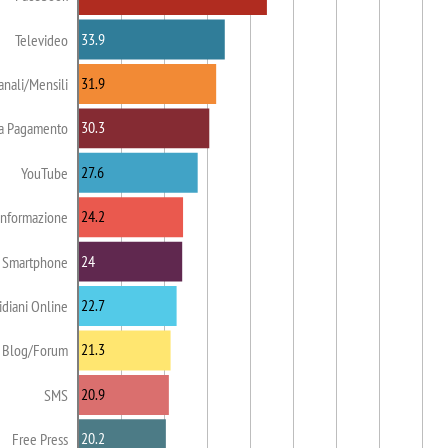
33.9
Televideo
31.9
anali/Mensili
30.3
 a Pagamento
27.6
YouTube
24.2
Informazione
24
 Smartphone
22.7
idiani Online
21.3
Blog/Forum
20.9
SMS
20.2
Free Press