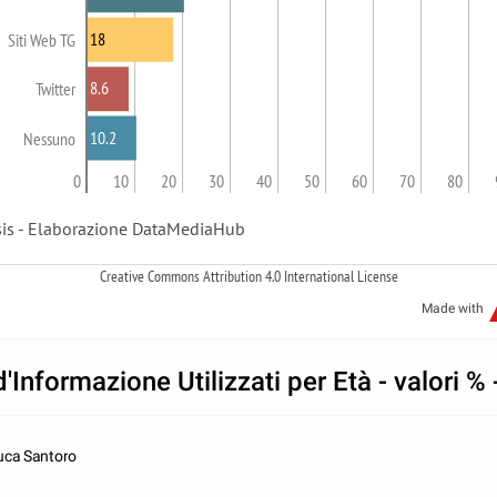
18
Siti Web TG
8.6
Twitter
10.2
Nessuno
0
10
20
30
40
50
60
70
80
sis - Elaborazione DataMediaHub
Crea­tive Com­mons Attri­bu­tion 4.0 Inter­na­tio­nal License
Made with
'Informazione Utilizzati per Età - valori % 
Luca Santoro