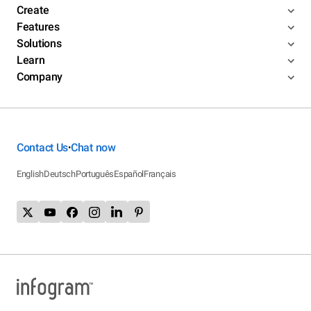
Create
Features
Solutions
Learn
Company
Contact Us
Chat now
•
English
Deutsch
Português
Español
Français