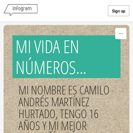
Skip to content
Sign up
MI VIDA EN
NÚMEROS...
MI NOMBRE ES CAMILO
ANDRÉS MARTÍNEZ
HURTADO, TENGO 16
AÑOS Y MI MEJOR