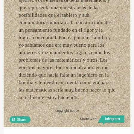
ajedrez es la enseñanza de la matemática, y
que representa una muestra más de las
posibilidades que el tablero y sus
combinatorias aportan a la construcción de
un pensamiento fundado en el rigor y la
lógica conceptual. Poco a poco mi familia y
yo sabíamos que era muy bueno para los
números y razonamientos lógicos como los
problemas de las matemáticas y otros. Los
voceros mayores fueron inculcando en mí
diciendo que hacía falta un ingeniero en la
familia y teniendo en cuenta como era para
las matemáticas sería muy bueno hacer lo que
actualmente estoy haciendo.
Copyright notice
Made with
Share