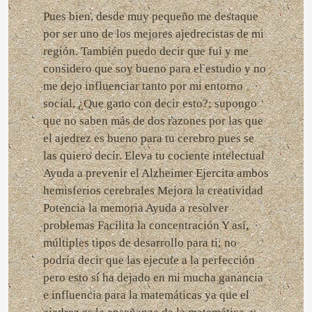
Pues bien, desde muy pequeño me destaque
por ser uno de los mejores ajedrecistas de mi
región. También puedo decir que fui y me
considero que soy bueno para el estudio y no
me dejo influenciar tanto por mi entorno
social, ¿Que gano con decir esto?; supongo
que no saben más de dos razones por las que
el ajedrez es bueno para tu cerebro pues se
las quiero decir. Eleva tu cociente intelectual
Ayuda a prevenir el Alzheimer Ejercita ambos
hemisferios cerebrales Mejora la creatividad
Potencia la memoria Ayuda a resolver
problemas Facilita la concentración Y así,
múltiples tipos de desarrollo para ti; no
podría decir que las ejecute a la perfección
pero esto sí ha dejado en mi mucha ganancia
e influencia para la matemáticas ya que el