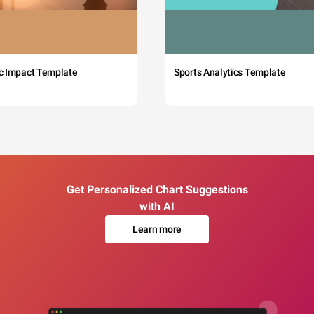
c Impact Template
Sports Analytics Template
Get Personalized Chart Suggestions
with AI
Learn more