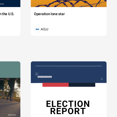
 the U.S.
Operation lone star
ACLU