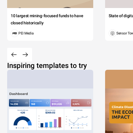
10 largest mining-focused funds to have
State of digi
closed historically
PEI Media
Sensor To
Inspiring templates to try