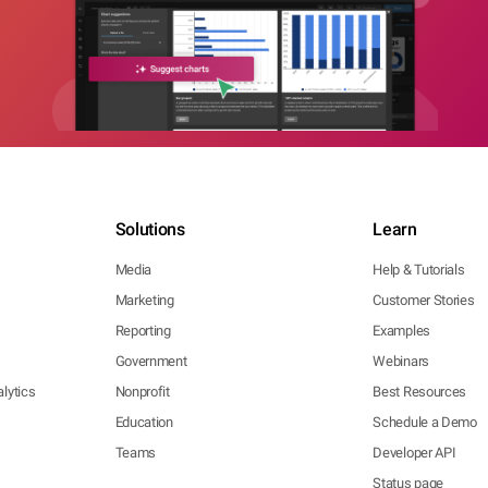
Solutions
Learn
Media
Help & Tutorials
Marketing
Customer Stories
Reporting
Examples
Government
Webinars
lytics
Nonprofit
Best Resources
Education
Schedule a Demo
Teams
Developer API
Status page