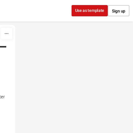
Use as template
Sign up
ter