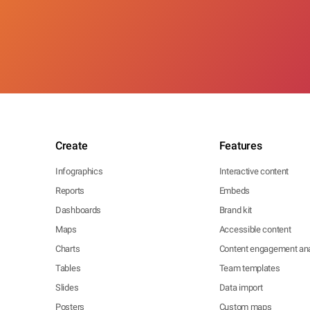
Create
Features
Infographics
Interactive content
Reports
Embeds
Dashboards
Brand kit
Maps
Accessible content
Charts
Content engagement ana
Tables
Team templates
Slides
Data import
Posters
Custom maps