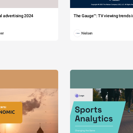
tal advertising 2024
The Gauge™: TV viewing trends in
wer
Nielsen