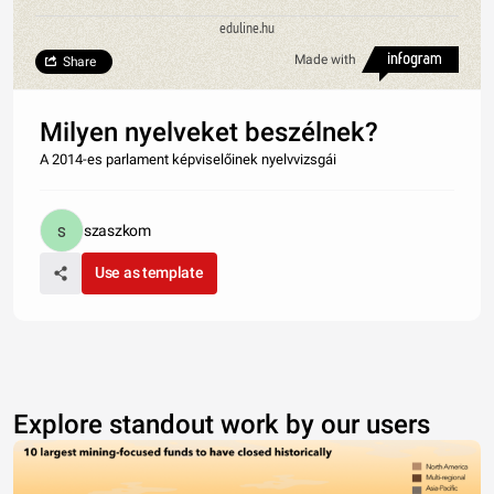
eduline.hu
Made with
Share
Milyen nyelveket beszélnek?
A 2014-es parlament képviselőinek nyelvvizsgái
szaszkom
Use as template
Explore standout work by our users