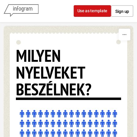
Skip to content
Use as template
Sign up
MILYEN
NYELVEKET
BESZÉLNEK?