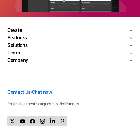
Create
Features
Solutions
Learn
Company
Contact Us
Chat now
•
English
Deutsch
Português
Español
Français