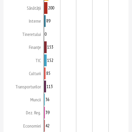
200
Sănătății
89
Interne
0
Tineretului
153
Finanțe
152
TIC
85
Culturii
113
Transporturilor
36
Muncii
39
Dez. Reg.
42
Economiei