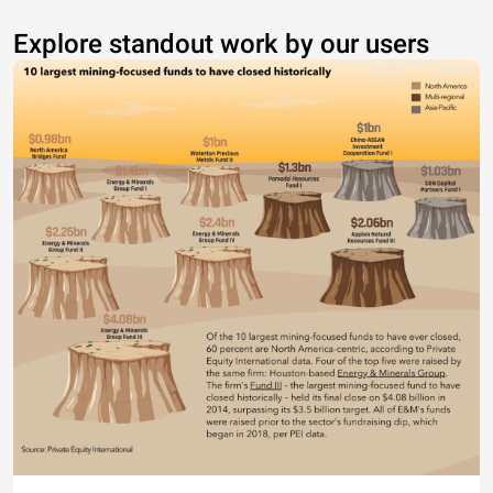
Explore standout work by our users