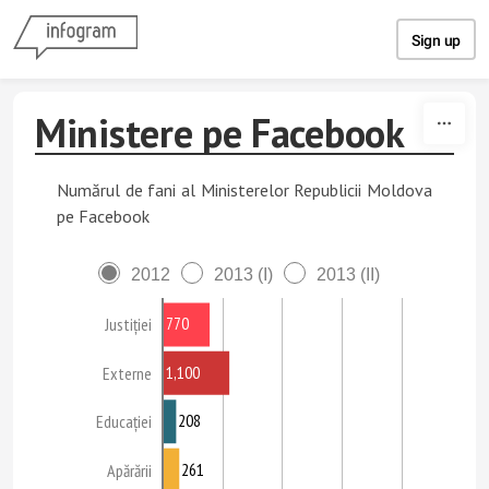
Skip to content
Sign up
Ministere pe Facebook
Numărul de fani al Ministerelor Republicii Moldova
pe Facebook
2012
2013 (I)
2013 (II)
770
Justiției
1,100
Externe
208
Educației
261
Apărării