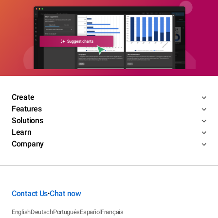
Create
Features
Solutions
Learn
Company
Contact Us
Chat now
•
English
Deutsch
Português
Español
Français