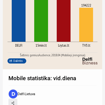
194222
DELFI
15min.lt
Lrytas.lt
TV3.lt
Šaltinis: gemiusAudience, 2018.04 (Mobilieji įrenginiai)
Dalintis
Mobile statistika: vid.diena
Delfi Lietuva