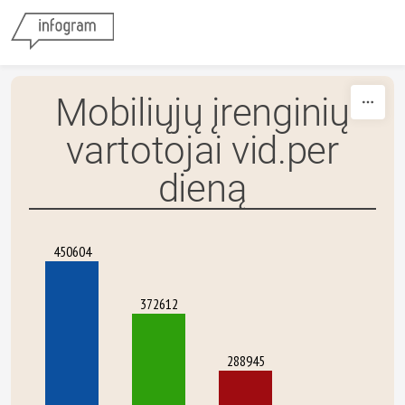
Skip to content
Mobiliųjų įrenginių
vartotojai vid.per
dieną
450604
372612
288945