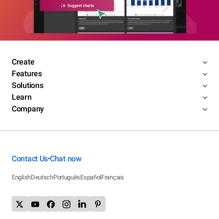
Create
Features
Solutions
Learn
Company
Contact Us
Chat now
•
English
Deutsch
Português
Español
Français