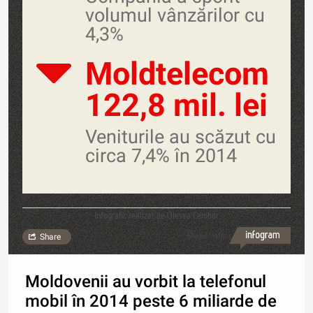
volumul vânzărilor cu
4,3%
Moldtelecom
122,8 mil. lei
Veniturile au scăzut cu
circa 7,4% în 2014
Infografic realizat de Olesea Cember
Made with
Share
Moldovenii au vorbit la telefonul
mobil în 2014 peste 6 miliarde de