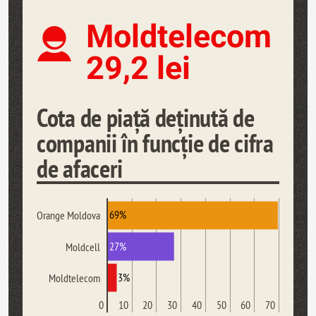
Moldtelecom
29,2 lei
Cota de piață deținută de
companii în funcție de cifra
de afaceri
69%
Orange Moldova
27%
Moldcell
3%
Moldtelecom
0
10
20
30
40
50
60
70