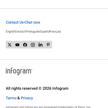
Contact Us
Chat now
•
English
Deutsch
Português
Español
Français
All rights reserved © 2026 Infogram
Terms
&
Privacy
Infogram and Infogr.am are registered trademarks of Prezi, Inc.