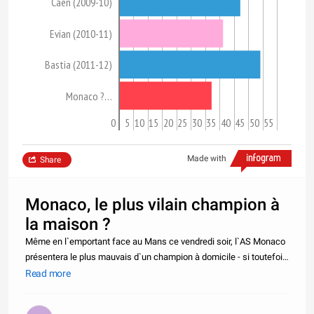
Caen (2009-10)
Evian (2010-11)
Bastia (2011-12)
Monaco ?…
0
5
10
15
20
25
30
35
40
45
50
55
Made with
Share
Monaco, le plus vilain champion à
la maison ?
Même en l`emportant face au Mans ce vendredi soir, l`AS Monaco
présentera le plus mauvais d`un champion à domicile - si toutefois
elle est sacrée championne. Depuis 1998 que la Ligue 2 se joue -
Read more
de nouveau - à vingt clubs, aucun champion n`avait pris moin