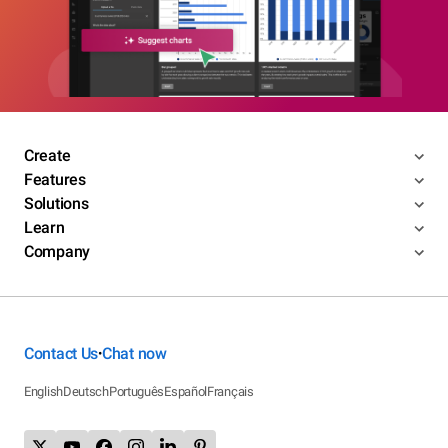
Create
Features
Solutions
Learn
Company
Contact Us
Chat now
•
English
Deutsch
Português
Español
Français