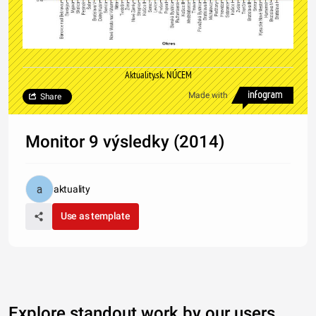
Aktuality.sk, NÚCEM
Made with
Share
Monitor 9 výsledky (2014)
aktuality
Use as template
Explore standout work by our users