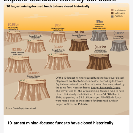
10 largest mining-focused funds to have closed historically