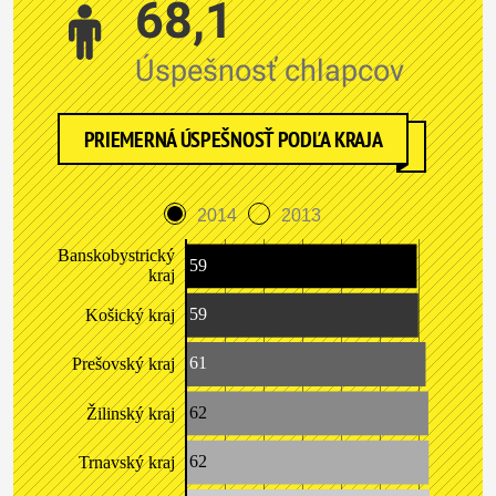
68,1
Úspešnosť chlapcov
PRIEMERNÁ ÚSPEŠNOSŤ PODĽA KRAJA
2014
2013
Banskobystrický
59
kraj
59
Košický kraj
61
Prešovský kraj
62
Žilinský kraj
62
Trnavský kraj