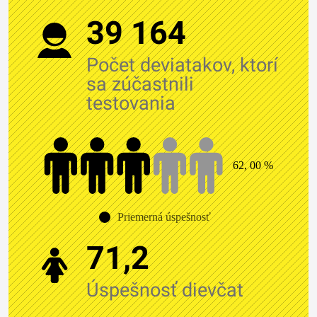
39 164
Počet deviatakov, ktorí
sa zúčastnili
testovania
62, 00 %
Priemerná úspešnosť
71,2
Úspešnosť dievčat