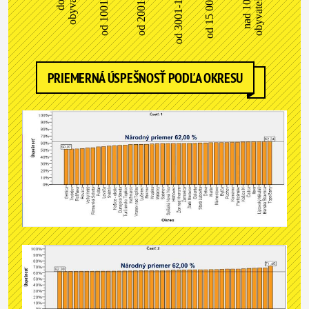
od 1001-2000
od 2001-3000
od 3001-15 000
od 15 001-100
nad 100 000
obyvateľov…
PRIEMERNÁ ÚSPEŠNOSŤ PODĽA OKRESU