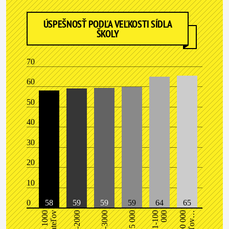
ÚSPEŠNOSŤ PODĽA VEĽKOSTI SÍDLA
ŠKOLY
70
60
50
40
30
20
10
0
58
59
59
59
64
65
do 1000
obyvateľov
000