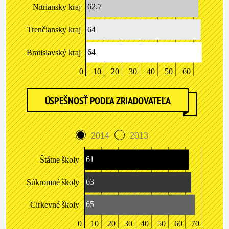
62.7
Nitriansky kraj
64
Trenčiansky kraj
64
Bratislavský kraj
0
10
20
30
40
50
60
ÚSPEŠNOSŤ PODĽA ZRIADOVATEĽA
2014
2013
61
Štátne školy
63
Súkromné školy
65
Cirkevné školy
0
10
20
30
40
50
60
70