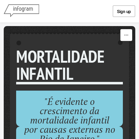
Skip to content
Sign up
MORTALIDADE
INFANTIL
"É evidente o
crescimento da
mortalidade infantil
por causas externas no
Rio de Janeiro."