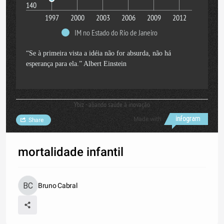
140
1997
2000
2003
2006
2009
2012
IM no Estado do Rio de Janeiro
“Se à primeira vista a idéia não for absurda, não há
esperança para ela.” Albert Einstein
Ybiz - aliando saúde à inovação
Made with
Share
mortalidade infantil
Bruno Cabral