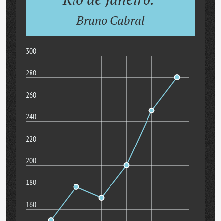
Bruno Cabral
300
280
260
240
220
200
180
160