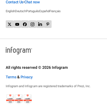
Contact Us
Chat now
•
English
Deutsch
Português
Español
Français
All rights reserved © 2026 Infogram
Terms
&
Privacy
Infogram and Infogr.am are registered trademarks of Prezi, Inc.