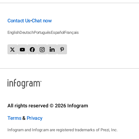
Contact Us
Chat now
•
English
Deutsch
Português
Español
Français
All rights reserved © 2026 Infogram
Terms
&
Privacy
Infogram and Infogr.am are registered trademarks of Prezi, Inc.