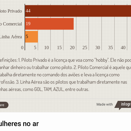
44
loto Privado
19
to Comercial
5
Linha Aérea
0
5
10
15
20
25
30
35
40
efinições: 1. Piloto Privado é a licença que voa como "hobby". Ele não po
anhar dinheiro ou trabalhar como piloto. 2. Piloto Comercial é aquele q
rabalha diretamente no comando dos aviões e leva a licença como
rofissão. 3. Linha Aérea são os pilotos que trabalham diretamente nas
inhas aéreas, como GOL, TAM, AZUL, entre outras.
Made with
are
lheres no ar