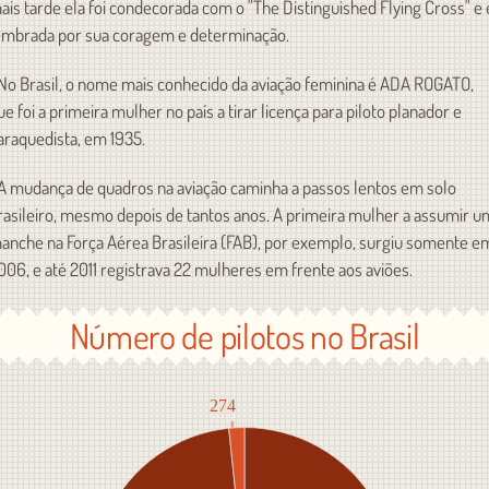
ais tarde ela foi condecorada com o "The Distinguished Flying Cross" e 
embrada por sua coragem e determinação.
 No Brasil, o nome mais conhecido da aviação feminina é ADA ROGATO,
ue foi a primeira mulher no país a tirar licença para piloto planador e
araquedista, em 1935.
 A mudança de quadros na aviação caminha a passos lentos em solo
rasileiro, mesmo depois de tantos anos. A primeira mulher a assumir u
anche na Força Aérea Brasileira (FAB), por exemplo, surgiu somente e
006, e até 2011 registrava 22 mulheres em frente aos aviões.
Número de pilotos no Brasil
274