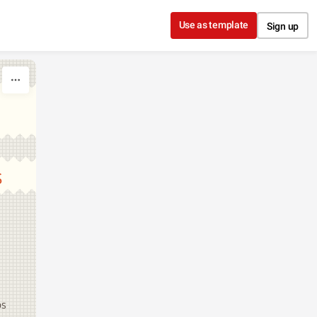
Use as template
Sign up
s
os