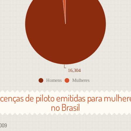
16,304
Homens
Mulheres
icenças de piloto emitidas para mulher
no Brasil
009