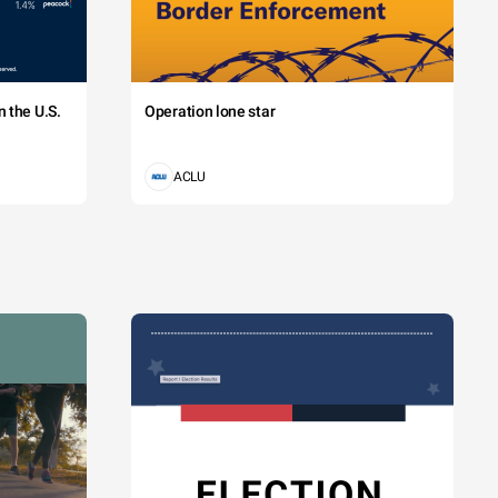
 the U.S.
Operation lone star
ACLU