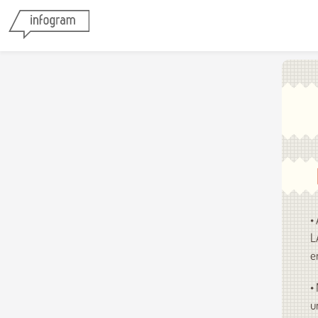
•
L
e
•
u