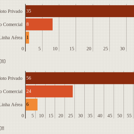
35
loto Privado
8
to Comercial
1
Linha Aérea
0
5
10
15
20
25
30
010
56
loto Privado
24
to Comercial
6
Linha Aérea
0
5
10
15
20
25
30
35
40
45
50
55
011