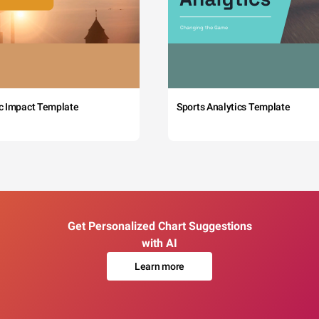
c Impact Template
Sports Analytics Template
Get Personalized Chart Suggestions
with AI
Learn more