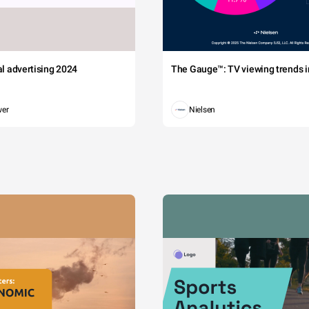
tal advertising 2024
The Gauge™: TV viewing trends in
wer
Nielsen