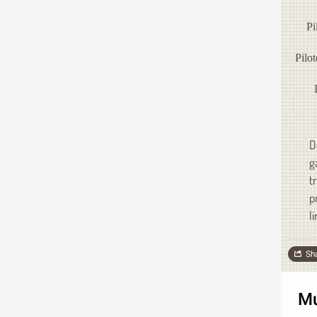
Pi
Pilo
D
g
t
p
l
Sh
Mu