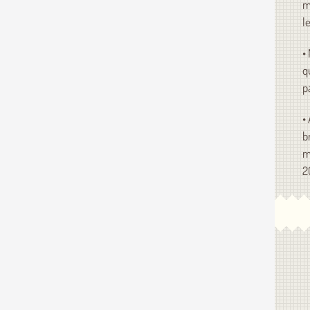
m
l
•
q
p
•
b
m
2