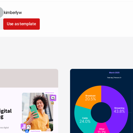
kimberlyw
Use as template