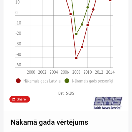
10
0
-10
-20
-30
-40
-50
2000
2002
2004
2006
2008
2010
2012
2014
Nākamais gads Latvijai
Nākamais gads personīgi
Dati: SKDS
Share
Nākamā gada vērtējums