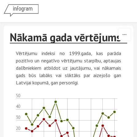
Skip to content
Nākamā gada vērtējums
Vērtējumu indeksi no 1999.gada, kas parāda
pozitīvo un negatīvo vērtējumu starpību, aptaujas
dalībniekiem atbildot uz jautājumu, vai nākamais
gads būs labāks vai sliktāks par aizejošo gan
Latvijai kopumā, gan personīgi.
50
40
30
20