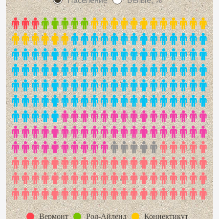
Население
Белые, %
Вермонт
Род-Айленд
Коннектикут