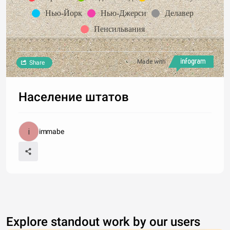
Нью-Йорк
Нью-Джерси
Делавер
Пенсильвания
Made with
Share
Население штатов
immabe
Explore standout work by our users