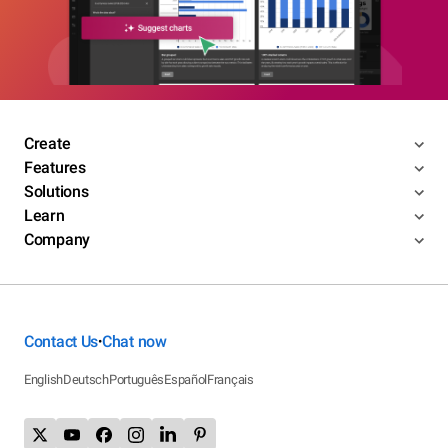
Create
Features
Solutions
Learn
Company
Contact Us
Chat now
•
English
Deutsch
Português
Español
Français