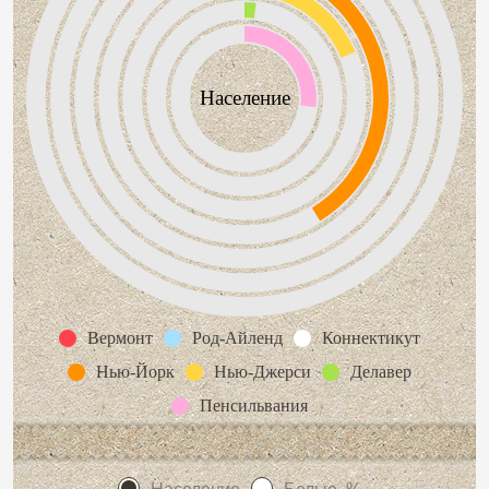
Население
Вермонт
Род-Айленд
Коннектикут
Нью-Йорк
Нью-Джерси
Делавер
Пенсильвания