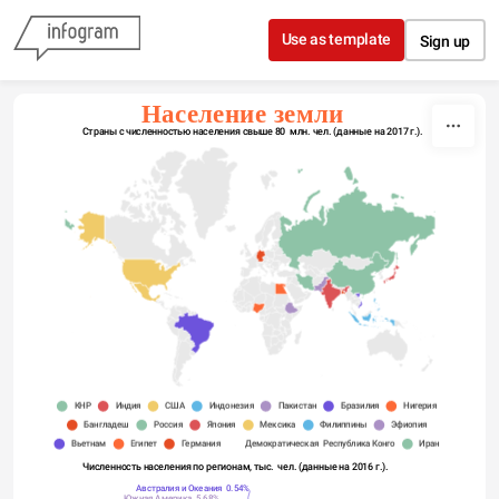
Skip to content
Use as template
Sign up
Население земли
Страны с численностью населения свыше 80  млн. чел. (данные на 2017 г.).
КНР
Индия
США
Индонезия
Пакистан
Бразилия
Нигерия
Бангладеш
Россия
Япония
Мексика
Филиппины
Эфиопия
Вьетнам
Египет
Германия
Демократическая Республика Конго
Иран
Численность населения по регионам, тыс.  чел. (данные на 2016 г.).
Австралия и Океания 0.54%
Южная Америка 5.68%