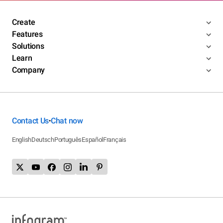
Create
Features
Solutions
Learn
Company
Contact Us
Chat now
•
English
Deutsch
Português
Español
Français