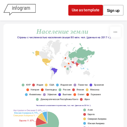
Skip to content
Use as template
Sign up
Население земли
Страны с численностью населения свыше 80 млн. чел. (данные на 2017 г.)
.
КНР
Индия
США
Индонезия
Пакистан
Бразилия
Нигерия
Бангладеш
Россия
Япония
Мексика
Филиппины
Эфиопия
Вьетнам
Египет
Германия
Демократическая Республика Конго
Иран
.
Численность населения по регионам, тыс. чел. (данные на 2016 г.)
Азия
Австралия и Океания 0.64%
Южная Америка 6.79%
Европа
Северная Америка 9.32%
Северная Америка
Европа 11.87%
Южная Америка