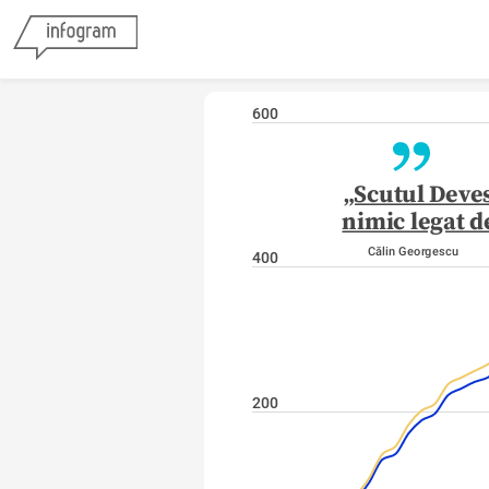
600
„Scutul Deves
nimic legat d
Călin Georgescu
400
200