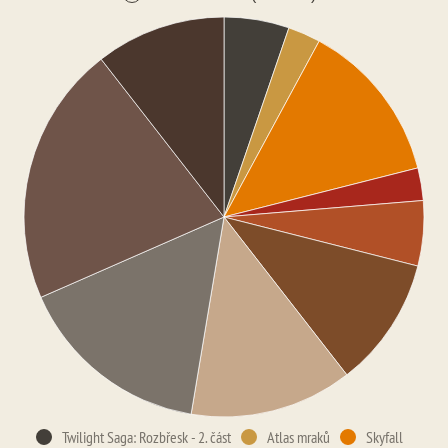
Twilight Saga: Rozbřesk - 2. část
Atlas mraků
Skyfall