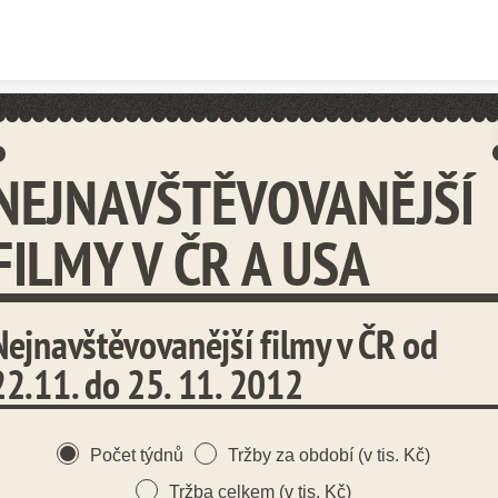
Skip to content
NEJNAVŠTĚVOVANĚJŠÍ
FILMY V ČR A USA
Nejnavštěvovanější filmy v ČR od
22.11. do 25. 11. 2012
Počet týdnů
Tržby za období (v tis. Kč)
Tržba celkem (v tis. Kč)