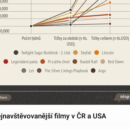
0,000
0,000
0,000
20,000
Počet týdnů
Tržby za období (v tis.
Tržby celkem (v tis.USD)
USD)
Twilight Saga: Rozbřesk - 2. část
Skyfall
Lincoln
Legendární parta
Pí a jeho život
Raubíř Ralf
Red Dawn
Let
The Silver Linings Playbook
Argo
Made with
hare
jnavštěvovanější filmy v ČR a USA