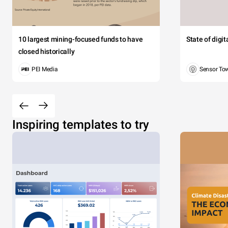
10 largest mining-focused funds to have
State of digi
closed historically
PEI Media
Sensor To
Inspiring templates to try