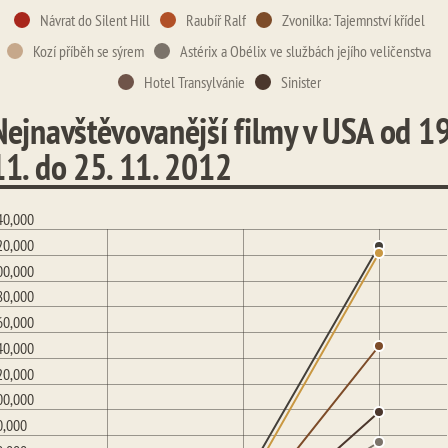
Návrat do Silent Hill
Raubíř Ralf
Zvonilka: Tajemnství křídel
Kozí příběh se sýrem
Astérix a Obélix ve službách jejího veličenstva
Hotel Transylvánie
Sinister
Nejnavštěvovanější filmy v USA od 19
11. do 25. 11. 2012
40,000
20,000
00,000
80,000
60,000
40,000
20,000
00,000
0,000