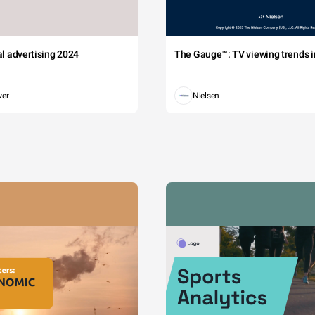
tal advertising 2024
The Gauge™: TV viewing trends in
wer
Nielsen