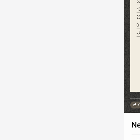
6
4
2
0
-
S
Ne