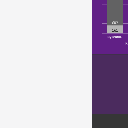
682
161
мужчины
К