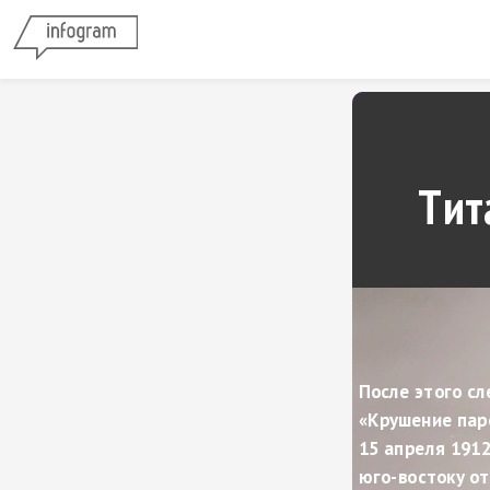
Тит
После этого сл
«Крушение паро
15 апреля 1912
юго-востоку от