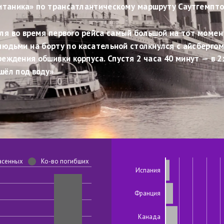
итаника» по трансатлантическому маршруту Саутгемпто
еля во время первого рейса самый большой на тот момен
людьми на борту по касательной столкнулся с айсбергом 
еждения обшивки корпуса. Спустя 2 часа 40 минут — в 2:
шёл под воду»
асенных
Ко-во погибших
Испания
Франция
Канада