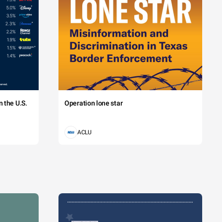
 the U.S.
Operation lone star
ACLU