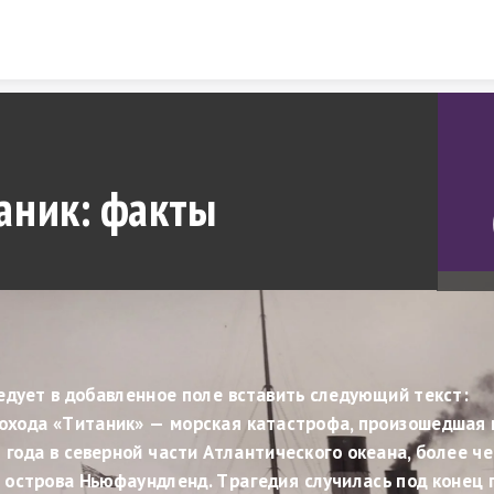
Skip to content
аник: факты
едует в добавленное поле вставить следующий текст:
хода «Титаник» — морская катастрофа, произошедшая в 
 года в северной части Атлантического океана, более чем
 острова Ньюфаундленд. Трагедия случилась под конец п