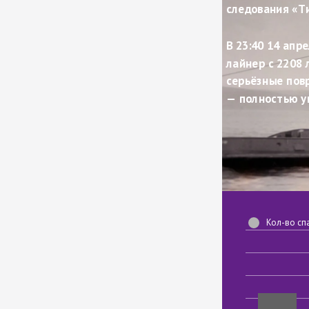
следования «Т
В 23:40 14 апр
лайнер с 2208 
серьёзные повр
— полностью у
Кол-во сп