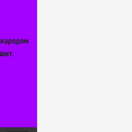
народом 
ышит.