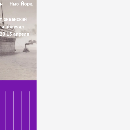
н — Нью-Йорк.
т океанский 
и получил 
20 15 апреля 