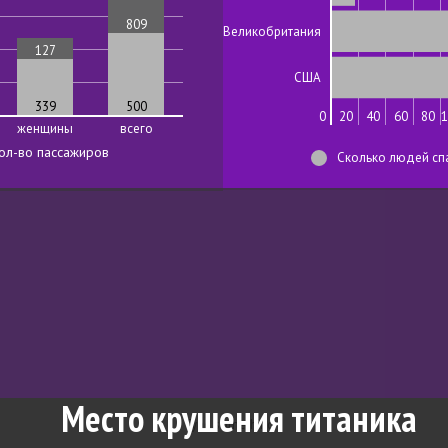
809
Великобритания
127
США
339
500
0
20
40
60
80
1
женщины
всего
ол-во пассажиров
Сколько людей сп
Место крушения титаника
Type something