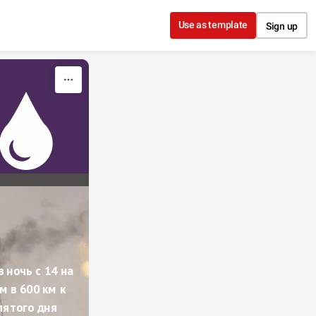
Use as template
Sign up
ночь с 14 на 
 в 600 км к 
ятого дня 