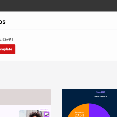
ps
Elizaveta
template