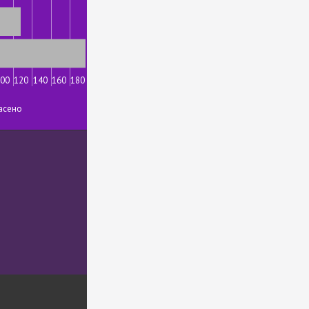
00
120
140
160
180
асено