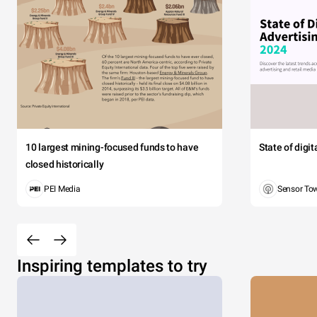
10 largest mining-focused funds to have
State of digi
closed historically
PEI Media
Sensor To
Inspiring templates to try