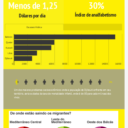
Menos de 1,25
30%
Índice de analfabetismo  
Dólares por dia
Escassez Hídrica
Bahrein
Quatar
Kuwait
Líbia
Djibouti
0
2000
4000
6000
8000
10000
12000
14000
16000
8%
Um dos maiores problemas socioeconômicos onde a população de Djibouti enfrenta em seu 
território, seria os dados da taxa de mortalidade infantil, onde é de 80 para cada mil nascidos 
vivos.