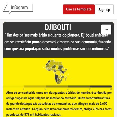
Skip to content
Use as template
Sign up
DJIBOUTI
" Um dos países mais árido e quente do planeta, Djibouti enfrenta 
em seu território pouco desenvolvimento na sua economia, fazendo 
com que sua população sofra muitos problemas socioeconômicos."
0
2
4
6
8
10
Além de ser conhecido como um dos quentes e áridos do mundo, é conhecida por 
abrigar lagos de água salgada no interior do território. Outra característica física 
de grande destaque são as cadeias de montanhas, que atingem mais de 1.600 
metros de altitude. A região, sem uma economia relevante, abriga 76% nas áreas 
populosas de 879 mil habitantes nacional. 