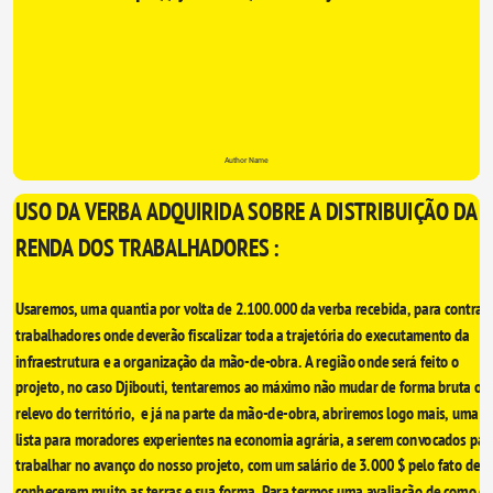
Author Name
USO DA VERBA ADQUIRIDA SOBRE A DISTRIBUIÇÃO DA 
RENDA DOS TRABALHADORES : 
Usaremos, uma quantia por volta de 2.100.000 da verba recebida, para contrata
trabalhadores onde deverão fiscalizar toda a trajetória do executamento da 
infraestrutura e a organização da mão-de-obra. A região onde será feito o 
projeto, no caso Djibouti, tentaremos ao máximo não mudar de forma bruta o 
relevo do território,  e já na parte da mão-de-obra, abriremos logo mais, uma 
lista para moradores experientes na economia agrária, a serem convocados para
trabalhar no avanço do nosso projeto, com um salário de 3.000 $ pelo fato de 
conhecerem muito as terras e sua forma. Para termos uma avaliação de como os 